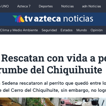
a UNO
Azteca 7
Deportes
Noticias
adn Noticias
tv azteca
noticias
Clima y Medio Ambiente
Seguridad
Estados
Mundo
Opinión
Rescatan con vida a pe
rumbe del Chiquihuite
 Sedena rescataron al perrito que quedó entre 
e del Cerro del Chiquihuite, sin embargo, no logr