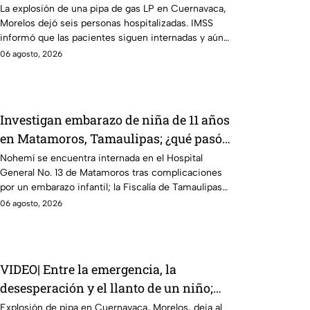
Morelos
La explosión de una pipa de gas LP en Cuernavaca,
Morelos dejó seis personas hospitalizadas. IMSS
informó que las pacientes siguen internadas y aún
no hay parte médico.
06 agosto, 2026
Investigan embarazo de niña de 11 años
en Matamoros, Tamaulipas; ¿qué pasó
con Nohemí?
Nohemí se encuentra internada en el Hospital
General No. 13 de Matamoros tras complicaciones
por un embarazo infantil; la Fiscalía de Tamaulipas
ya investiga.
06 agosto, 2026
VIDEO| Entre la emergencia, la
desesperación y el llanto de un niño;
adultos desatan pelea tras explosión de
Explosión de pipa en Cuernavaca, Morelos, deja al