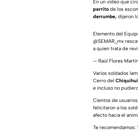
En un video que cir
perrito
de los escomb
derrumbe,
dijeron l
Elemento del Equip
@SEMAR_mx
rescat
a quien trata de rev
— Raúl Flores Mart
Varios soldados lame
Cerro del
Chiquihui
e incluso no pudiero
Cientos de usuarios
felicitaron a los so
afecto hacia el anim
Te recomendamos: