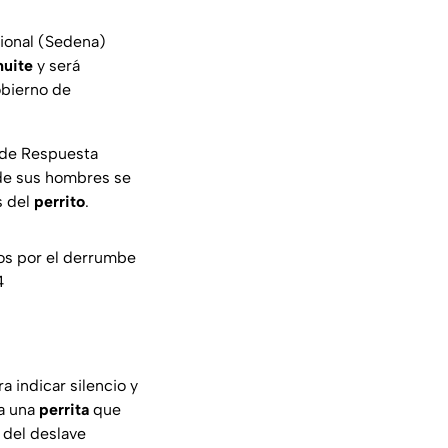
cional (Sedena)
huite
y será
obierno de
o de Respuesta
de sus hombres se
s del
perrito
.
os por el derrumbe
4
a indicar silencio y
a una
perrita
que
 del deslave