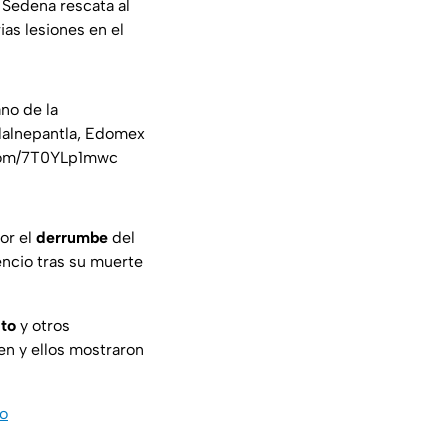
 Sedena rescata al
ias lesiones en el
no de la
Tlalnepantla, Edomex
.com/7T0YLp1mwc
or el
derrumbe
del
encio tras su muerte
ito
y otros
n y ellos mostraron
do