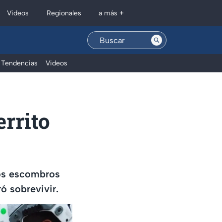
Regionales
Videos
a más +
Tendencias
Videos
rrito
los escombros
ó sobrevivir.