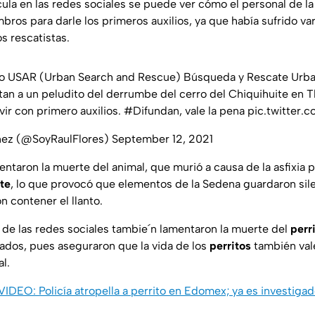
cula en las redes sociales se puede ver cómo el personal de la
ros para darle los primeros auxilios, ya que había sufrido var
os rescatistas.
o USAR (Urban Search and Rescue) Búsqueda y Rescate Urba
an a un peludito del derrumbe del cerro del Chiquihuite en 
ivir con primero auxilios.
#Difundan
, vale la pena
pic.twitter
ínez (@SoyRaulFlores)
September 12, 2021
ntaron la muerte del animal, que murió a causa de la asfixia p
te
, lo que provocó que elementos de la Sedena guardaron sil
n contener el llanto.
 de las redes sociales tambie´n lamentaron la muerte del
perr
ldados, pues aseguraron que la vida de los
perritos
también vale
al.
VIDEO: Policía atropella a perrito en Edomex; ya es investiga