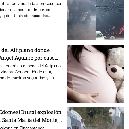
en Mexicali, BC
ombre fue vinculado a proceso por
enar el ataque de 16 perros
, quien tenía discapacidad
l del Altiplano donde
ngel Aguirre por caso
anecerá en el penal del Altiplano
otzinapa. Conoce dónde está,
ión de máxima seguridad y su
 Edomex! Brutal explosión
n Santa María del Monte,
 reportan al menos un
olvorín en Zinacantepec,