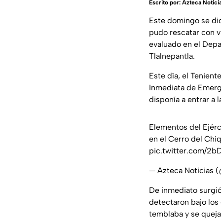
Escrito por:
Azteca Notici
Este domingo se dio
pudo rescatar con v
evaluado en el Dep
Tlalnepantla.
Este día, el Tenien
Inmediata de Emerg
disponía a entrar a
Elementos del Ejérc
en el Cerro del Chi
pic.twitter.com/
— Azteca Noticias 
De inmediato surgió 
detectaron bajo lo
temblaba y se queja