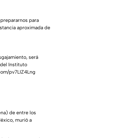
a prepararnos para
distancia aproximada de
sgajamiento, será
el Instituto
.com/pv7LIZ4Lng
na) de entre los
México, murió a