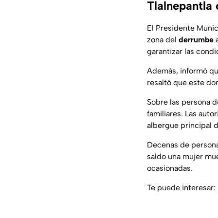
Tlalnepantla
El Presidente Munici
zona del
derrumbe
a
garantizar las condi
Además, informó que
resaltó que este do
Sobre las persona d
familiares. Las aut
albergue principal d
Decenas de personas
saldo una mujer mue
ocasionadas.
Te puede interesar: