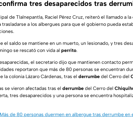
 confirma tres desaparecidos tras derru
pal de Tlalnepantla, Raciel Pérez Cruz, reiteró el llamado a la
 trasladarse a los albergues para que el gobierno pueda estabi
ciones.
 el saldo se mantiene en un muerto, un lesionado, y tres des
mingo se rescató con vida al
perrito
.
esaparecidas, el secretario dijo que mantienen contacto per
oridades reportaron que más de 80 personas se encuentran du
e la colonia Lázaro Cárdenas, tras el
derrumbe
del Cerro del
C
 se vieron afectadas tras el
derrumbe
del Cerro del
Chiquih
rta, tres desaparecidos y una persona se encuentra hospitaliz
Más de 80 personas duermen en albergue tras derrumbe en e