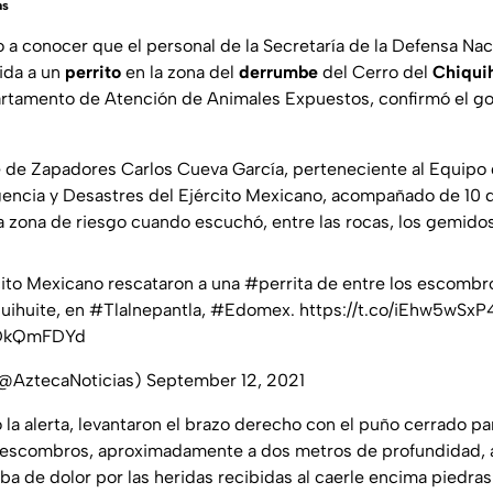
as
 a conocer que el personal de la Secretaría de la Defensa Na
ida a un
perrito
en la zona del
derrumbe
del Cerro del
Chiqui
artamento de Atención de Animales Expuestos, confirmó el g
te de Zapadores Carlos Cueva García, perteneciente al Equip
encia y Desastres del Ejército Mexicano, acompañado de 10 
 la zona de riesgo cuando escuchó, entre las rocas, los gemido
ito Mexicano rescataron a una
#perrita
de entre los escombr
quihuite, en
#Tlalnepantla
,
#Edomex
.
https://t.co/iEhw5wSxP
2bDkQmFDYd
(@AztecaNoticias)
September 12, 2021
la alerta, levantaron el brazo derecho con el puño cerrado par
s escombros, aproximadamente a dos metros de profundidad, 
ba de dolor por las heridas recibidas al caerle encima piedras