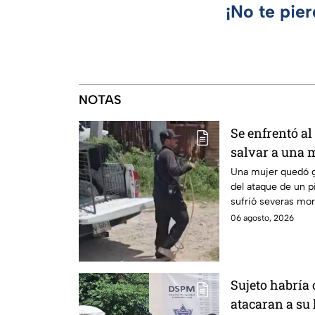
¡No te pie
NOTAS
Se enfrentó al
salvar a una 
vida en Zapo
Una mujer quedó g
del ataque de un pi
sufrió severas mor
pierda un brazo.
06 agosto, 2026
Sujeto habría
atacaran a su