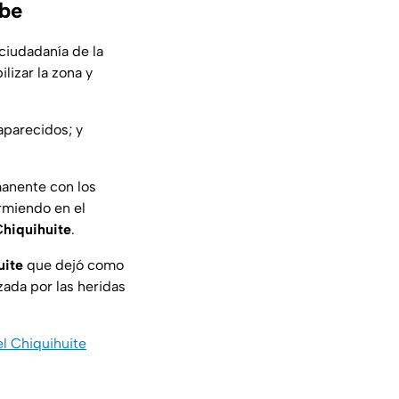
mbe
 ciudadanía de la
lizar la zona y
aparecidos; y
manente con los
rmiendo en el
hiquihuite
.
uite
que dejó como
ada por las heridas
l Chiquihuite