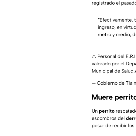
registrado el pasado
“Efectivamente, t
ingreso, en virtu
metro y medio, do
⚠️ Personal del E.R.
valorado por el Dep
Municipal de Salud.
— Gobierno de Tlal
Muere perrit
Un
perrito
rescatado
escombros del
der
pesar de recibir los