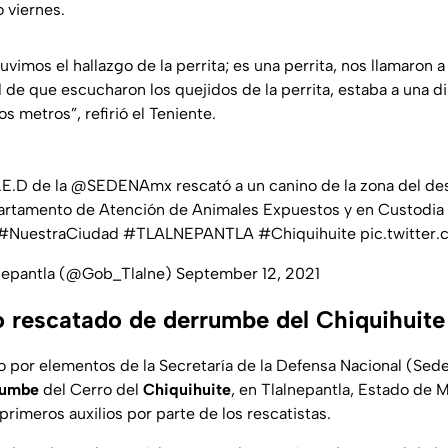
 viernes.
uvimos el hallazgo de la perrita; es una perrita, nos llamaron 
d de que escucharon los quejidos de la perrita, estaba a una 
s metros”, refirió el Teniente.
I.E.D de la
@SEDENAmx
rescató a un canino de la zona del de
artamento de Atención de Animales Expuestos y en Custodia d
#NuestraCiudad
#TLALNEPANTLA
#Chiquihuite
pic.twitter
nepantla (@Gob_Tlalne)
September 12, 2021
o rescatado de derrumbe del Chiquihuite
 por elementos de la Secretaría de la Defensa Nacional (Sede
rumbe
del Cerro del
Chiquihuite
, en Tlalnepantla, Estado de 
 primeros auxilios por parte de los rescatistas.