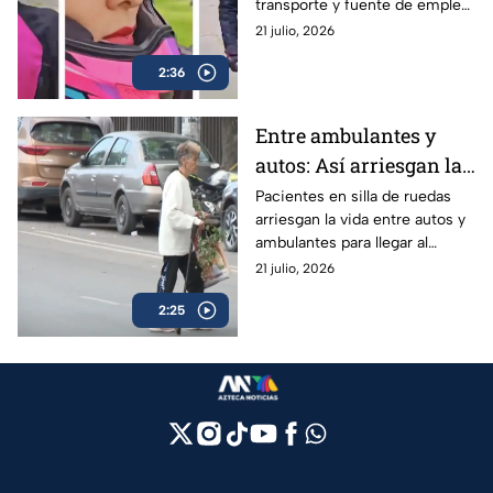
transporte y fuente de empleo,
para las mujeres
encontrando libertad, ahorro y
21 julio, 2026
mayor seguridad en el camino.
2:36
Entre ambulantes y
autos: Así arriesgan la
vida los pacientes con
Pacientes en silla de ruedas
arriesgan la vida entre autos y
movilidad limitada del
ambulantes para llegar al
Hospital Juárez en
Hospital Juárez; autoridades
21 julio, 2026
GAM
ignoran la falta de
2:25
accesibilidad.