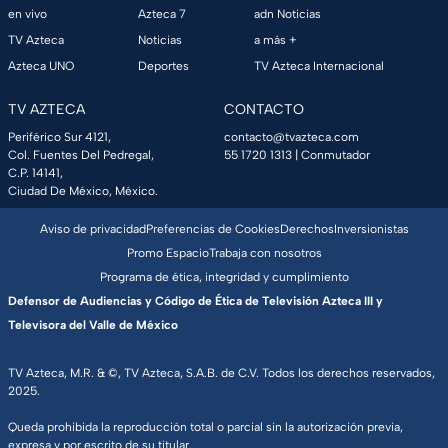
en vivo
Azteca 7
adn Noticias
TV Azteca
Noticias
a más +
Azteca UNO
Deportes
TV Azteca Internacional
TV AZTECA
CONTACTO
Periférico Sur 4121,
contacto@tvazteca.com
Col. Fuentes Del Pedregal,
55 1720 1313
| Conmutador
C.P. 14141,
Ciudad De México, México.
Aviso de privacidad
Preferencias de Cookies
Derechos
Inversionistas
Promo Espacio
Trabaja con nosotros
Programa de ética, integridad y cumplimiento
Defensor de Audiencias y Código de Ética de Televisión Azteca III y
Televisora del Valle de México
TV Azteca, M.R. & ©, TV Azteca, S.A.B. de C.V. Todos los derechos reservados,
2025.
Queda prohibida la reproducción total o parcial sin la autorización previa,
expresa y por escrito de su titular.