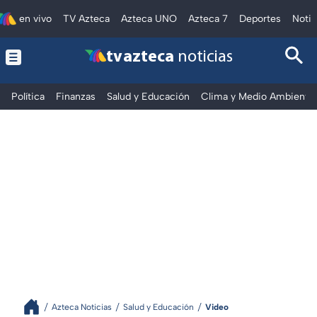
en vivo
TV Azteca
Azteca UNO
Azteca 7
Deportes
Notic
tv azteca
noticias
Política
Finanzas
Salud y Educación
Clima y Medio Ambiente
Azteca Noticias
Salud y Educación
Video