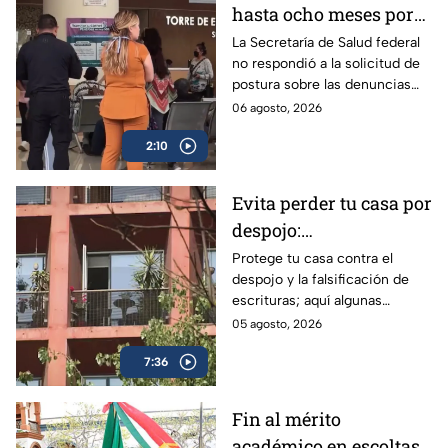
hasta ocho meses por
atención especializada
La Secretaría de Salud federal
no respondió a la solicitud de
en el hospital “Dr.
postura sobre las denuncias
Manuel Gea González”
para hacer citas en el hospital
06 agosto, 2026
“Dr. Manuel Gea González”.
2:10
Evita perder tu casa por
despojo:
Recomendaciones
Protege tu casa contra el
despojo y la falsificación de
notariales para blindar
escrituras; aquí algunas
tu patrimonio en CDMX
recomendaciones de expertos
05 agosto, 2026
para blindarte ante la alza de
7:36
este delito.
Fin al mérito
académico en escoltas