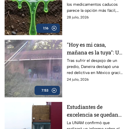
los medicamentos caducos
más daño del que
parece la opción más fácil,
imaginas
pero hacerlo puede
28 julio, 2026
contaminar el agua y favorecer
1:16
su uso indebido.
"Hoy es mi casa,
mañana es la tuya": Un
despojo destapó la red
Tras sufrir el despojo de un
predio, Daneira destapó una
delictiva
red delictiva en México gracias
a la unión de vecinos y pese al
24 julio, 2026
abandono de las autoridades.
7:53
Estudiantes de
excelencia se quedan
sin un lugar para
La UNAM confirmó que
realizará un informe sobre el