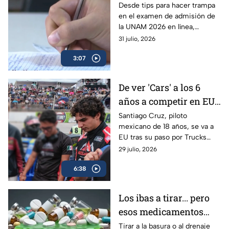
trampa en el examen
Desde tips para hacer trampa
en el examen de admisión de
de admisión de la
la UNAM 2026 en línea,
UNAM 2026
filtración de preguntas y hasta
31 julio, 2026
la venta de respuestas; piden
3:07
investigar.
De ver 'Cars' a los 6
años a competir en EU:
Santiago Cruz, el piloto
Santiago Cruz, piloto
mexicano de 18 años, se va a
de 18 años que va tras
EU tras su paso por Trucks
la NASCAR
México Series para acercarse a
29 julio, 2026
su sueño en NASCAR. Conoce
6:38
su historia.
Los ibas a tirar... pero
esos medicamentos
caducos pueden hacer
Tirar a la basura o al drenaje