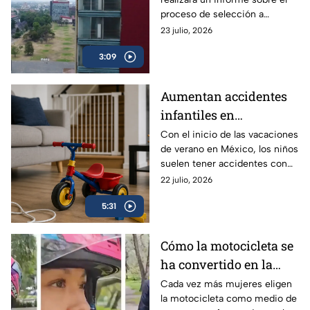
cursar la universidad
proceso de selección a
licenciatura, a fin de aclarar el
23 julio, 2026
proceso y los resultados de los
3:09
exámenes.
Aumentan accidentes
infantiles en
vacaciones: hasta 84
Con el inicio de las vacaciones
de verano en México, los niños
niños se lesionan cada
suelen tener accidentes con
hora en México | VIDEO
mucha más frecuencia, ¿qué
22 julio, 2026
edades deben tener especial
5:31
atención y qué debes hacer en
una emergencia?
Cómo la motocicleta se
ha convertido en la
aliada de libertad,
Cada vez más mujeres eligen
la motocicleta como medio de
empleo y seguridad