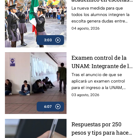
escolares: La nueva
La nueva medida para que
todos los alumnos integren la
medida de equidad que
escolta genera dudas entre
divide a padres y
padres y especialistas. Así
04 agosto, 2026
expertos
funcionarían para el próximo
3:03
regreso a clases en la Ciudad
de México.
Examen control de la
UNAM: Integrante de la
Comisión Técnica
Tras el anuncio de que se
aplicará un examen control
explica a quiénes se
para el ingreso a la UNAM,
aplicará y cómo
surgieron muchas dudas
03 agosto, 2026
funcionará | VIDEO
respecto al plan para el ciclo
6:07
2026-2027; experta aclara
todas las dudas.
Respuestas por 250
pesos y tips para hacer