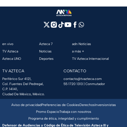
en vivo
Azteca 7
adn Noticias
TV Azteca
Noticias
a más +
Azteca UNO
Deportes
TV Azteca Internacional
TV AZTECA
CONTACTO
Periférico Sur 4121,
contacto@tvazteca.com
Col. Fuentes Del Pedregal,
55 1720 1313
| Conmutador
C.P. 14141,
Ciudad De México, México.
Aviso de privacidad
Preferencias de Cookies
Derechos
Inversionistas
Promo Espacio
Trabaja con nosotros
Programa de ética, integridad y cumplimiento
Defensor de Audiencias y Código de Ética de Televisión Azteca III y