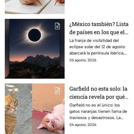
atención directa por nivel
escolar para solucionarlo.
¿México también? Lista
de países en los que el
12 de agosto se verá el
La franja de visibilidad del
eclipse solar del 12 de agosto
eclipse solar total y en
abarcará la península ibérica,
los que será parcial
por lo que solo podrá
06 agosto, 2026
observarse de manera total en
algunas ciudades.
Garfield no esta solo: la
ciencia revela por qué
los gatos naranjas
Garfield no es el único: los
gatos naranjas tienen fama de
tienen tanta fama de
traviesos y desastrosos. La
hacer "desastres"
ciencia explica qué hay detrás
06 agosto, 2026
de su color y peculiar