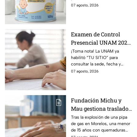
una leche para bebé.
07 agosto, 2026
Examen de Control
Presencial UNAM 2026:
consulta aquí tu sede,
¡Toma nota! La UNAM ya
habilitó “TU SITIO” para
fecha y horario
consultar la sede, fecha y
horario del Examen Control
07 agosto, 2026
Presencial 2026. Revisa aquí
cómo conocer tu cita.
Fundación Michu y
Mau gestiona traslado
a Texas de adolescente
Tras la explosión de una pipa
de gas en Morelos, una menor
herida en explosión de
de 15 años con quemaduras
una pipa de gas en
graves será trasladada a