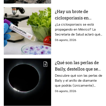
¿Hay un brote de
ciclosporiasis en
México? Salud rompe
¿La ciclosporiasis se está
propagando en México? La
el silencio tras 33 casos
Secretaría de Salud aclaró qué
detectados
ocurre tras la detección de 33
06 agosto, 2026
casos y explicó por qué
descarta un brote.
¿Qué son las perlas de
Baily, destellos que se
podrán ver
Descubre qué son las perlas de
Baily y el anillo de diamante
ÚNICAMENTE durante
que podrás (únicamente)
el eclipse solar 2026 del
observar durante el eclipse
06 agosto, 2026
12 de agosto?
solar 2026 este próximo 12 de
agosto.