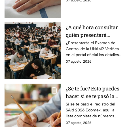
07 agosto, 2026
Morelos
Galveston, Texas, para recibir
atención urgente.
¿A qué hora consultar
quién presentará
examen de control?
¿Presentarás el Examen de
Control de la UNAM? Verifica
en el portal oficial los detalles
de tu cita y los puntajes
07 agosto, 2026
mínimos requeridos para esta
prueba.
¿Se te fue? Esto puedes
hacer si se te pasó la
fecha de preinscripción
Si se te pasó el registro del
SAId 2026 Edomex, aquí la
SAID Edomex 2026
lista completa de números
telefónicos y correos de
07 agosto, 2026