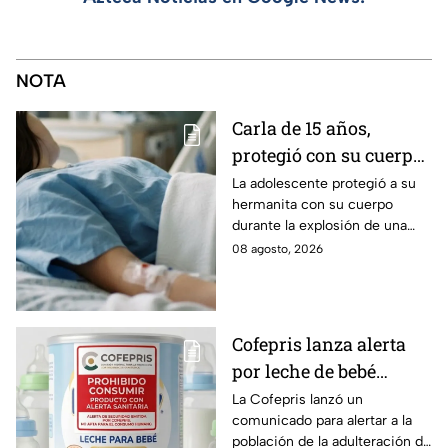
NOTA
Carla de 15 años,
protegió con su cuerpo
a su hermanita de 4
La adolescente protegió a su
hermanita con su cuerpo
durante la explosión de
durante la explosión de una
una pipa de gas en
pipa de gas en Cuernavaca;
08 agosto, 2026
Cuernavaca
tiene quemaduras de primer y
segundo grado.
Cofepris lanza alerta
por leche de bebé
adulterada: ¿Qué marca
La Cofepris lanzó un
comunicado para alertar a la
es y cómo identificarla?
población de la adulteración de