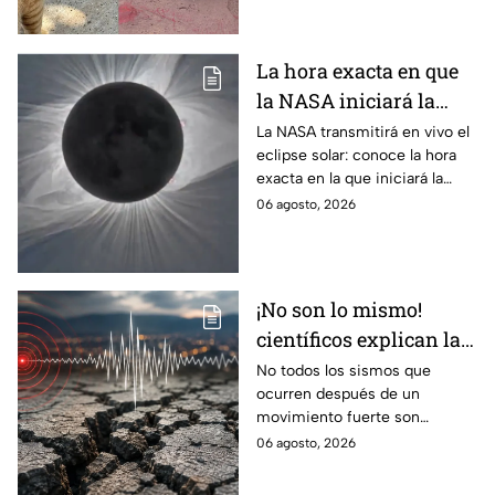
reputación.
La hora exacta en que
la NASA iniciará la
transmisión en vivo
La NASA transmitirá en vivo el
eclipse solar: conoce la hora
del eclipse solar
exacta en la que iniciará la
cobertura para no perderte de
06 agosto, 2026
este fenómeno astronómico
único.
¡No son lo mismo!
científicos explican las
diferencias entre
No todos los sismos que
ocurren después de un
enjambre sísmico y
movimiento fuerte son
réplicas
réplicas. Científicos explican
06 agosto, 2026
qué es un enjambre sísmico y
qué significa.