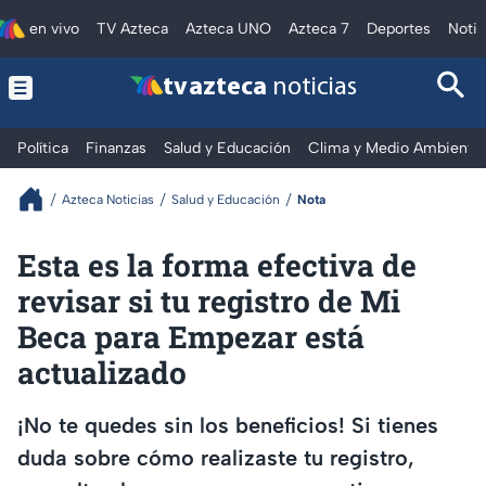
en vivo
TV Azteca
Azteca UNO
Azteca 7
Deportes
Notic
tv azteca
noticias
Política
Finanzas
Salud y Educación
Clima y Medio Ambiente
Azteca Noticias
Salud y Educación
Nota
Esta es la forma efectiva de
revisar si tu registro de Mi
Beca para Empezar está
actualizado
¡No te quedes sin los beneficios! Si tienes
duda sobre cómo realizaste tu registro,