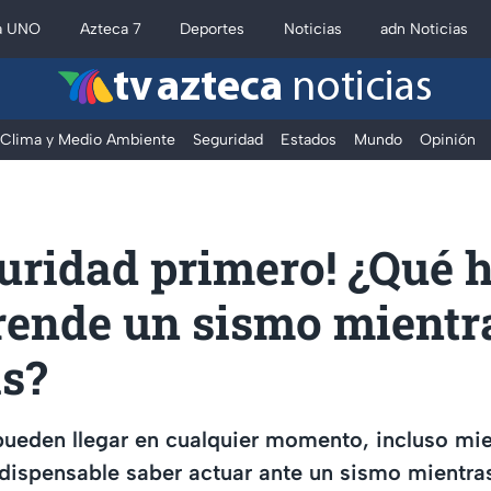
a UNO
Azteca 7
Deportes
Noticias
adn Noticias
tv azteca
noticias
Clima y Medio Ambiente
Seguridad
Estados
Mundo
Opinión
uridad primero! ¿Qué h
prende un sismo mientr
s?
pueden llegar en cualquier momento, incluso mi
ndispensable saber actuar ante un sismo mientras