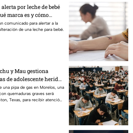
 alerta por leche de bebé
Qué marca es y cómo
un comunicado para alertar a la
ulteración de una leche para bebé.
chu y Mau gestiona
xas de adolescente herida
de una pipa de gas en
de una pipa de gas en Morelos, una
con quemaduras graves será
ston, Texas, para recibir atención