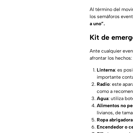
Al término del movi
los semáforos event
a uno”.
Kit de emerg
Ante cualquier even
afrontar los hechos:
Linterna
: es pos
importante conta
Radio
: este apa
como a recomend
Agua
: utiliza b
Alimentos no p
livianos, de tama
Ropa abrigadora
Encendedor o ce