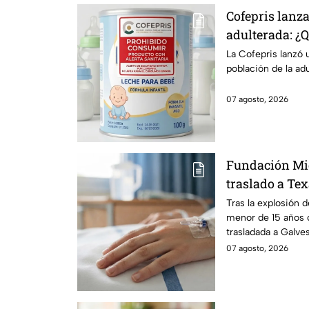
Cofepris lanza
adulterada: ¿
identificarla?
La Cofepris lanzó 
población de la ad
07 agosto, 2026
Fundación Mi
traslado a Te
en explosión 
Tras la explosión 
menor de 15 años 
Morelos
trasladada a Galve
urgente.
07 agosto, 2026