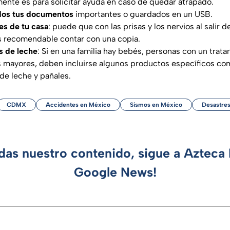
mente es para solicitar ayuda en caso de quedar atrapado.
dos tus documentos
importantes o guardados en un USB.
ves de tu casa
: puede que con las prisas y los nervios al salir d
es recomendable contar con una copia.
s de leche
: Si en una familia hay bebés, personas con un trat
 mayores, deben incluirse algunos productos específicos com
 de leche y pañales.
CDMX
Accidentes en México
Sismos en México
Desastres
rdas nuestro contenido, sigue a Azteca 
Google News!