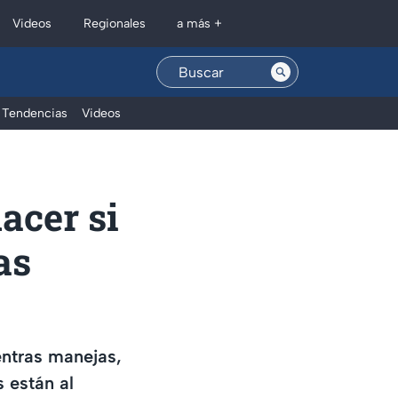
Regionales
Videos
a más +
Tendencias
Videos
acer si
as
entras manejas,
 están al