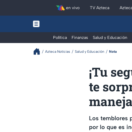
en vivo
TV Azteca
Aztec
Política
Finanzas
Salud y Educación
Azteca Noticias
Salud y Educación
Nota
¡Tu seg
te sor
maneja
Los temblores 
por lo que es i