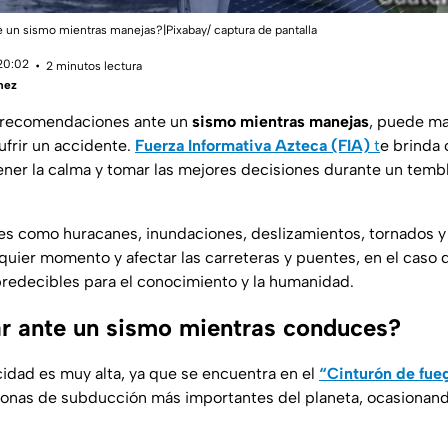
e un sismo mientras manejas?|Pixabay/ captura de pantalla
 20:02
2 minutos lectura
mez
s recomendaciones ante un
sismo mientras manejas
, puede ma
sufrir un accidente.
Fuerza Informativa Azteca (FIA)
t
e brinda 
ener la calma y tomar las mejores decisiones durante un temb
les como huracanes, inundaciones, deslizamientos, tornados 
quier momento y afectar las carreteras y puentes, en el caso 
edecibles para el conocimiento y la humanidad.
 ante un sismo mientras conduces?
icidad es muy alta, ya que se encuentra en el
“Cinturón de fue
zonas de subducción más importantes del planeta, ocasionand