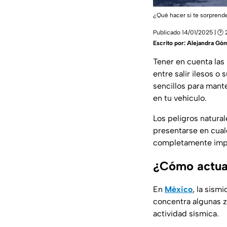
¿Qué hacer si te sorprend
Publicado 14/01/2025 | 🕑
Escrito por:
Alejandra Gó
Tener en cuenta la
entre salir ilesos o 
sencillos para mant
en tu vehículo.
Los peligros natura
presentarse en cual
completamente impr
¿Cómo actuar
En
México
, la sism
concentra algunas 
actividad sísmica.