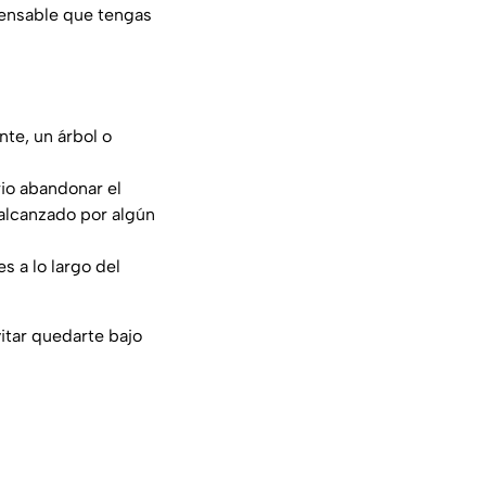
ensable que tengas
te, un árbol o
rio abandonar el
 alcanzado por algún
s a lo largo del
tar quedarte bajo