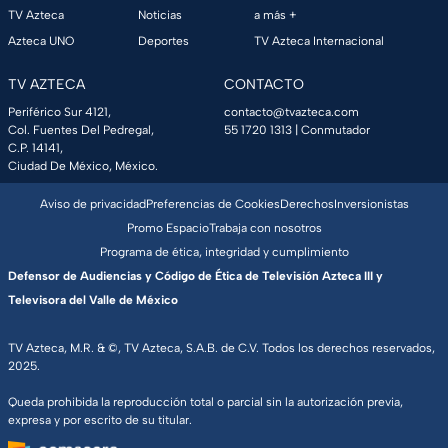
TV Azteca
Noticias
a más +
Azteca UNO
Deportes
TV Azteca Internacional
TV AZTECA
CONTACTO
Periférico Sur 4121,
contacto@tvazteca.com
Col. Fuentes Del Pedregal,
55 1720 1313
| Conmutador
C.P. 14141,
Ciudad De México, México.
Aviso de privacidad
Preferencias de Cookies
Derechos
Inversionistas
Promo Espacio
Trabaja con nosotros
Programa de ética, integridad y cumplimiento
Defensor de Audiencias y Código de Ética de Televisión Azteca III y
Televisora del Valle de México
TV Azteca, M.R. & ©, TV Azteca, S.A.B. de C.V. Todos los derechos reservados,
2025.
Queda prohibida la reproducción total o parcial sin la autorización previa,
expresa y por escrito de su titular.