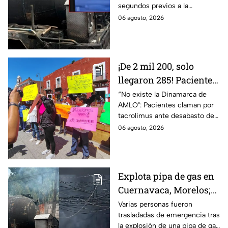
segundos previos a la
Morelos
explosión de una pipa de gas
06 agosto, 2026
LP en Cuernavaca, Morelos.
¡De 2 mil 200, solo
llegaron 285! Pacientes
claman por
“No existe la Dinamarca de
AMLO": Pacientes claman por
medicamentos ante
tacrolimus ante desabasto de
desabasto en IMSS
medicamentos en hospital del
06 agosto, 2026
Puebla
IMSS Puebla; hay 900
personas están afectadas.
Explota pipa de gas en
Cuernavaca, Morelos;
se reportan más de 20
Varias personas fueron
trasladadas de emergencia tras
personas con
la explosión de una pipa de gas