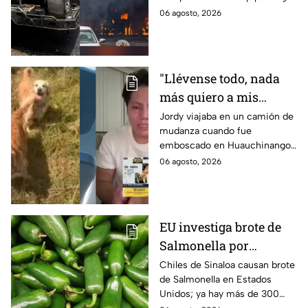
quemaduras
cerca de la colonia Las
06 agosto, 2026
Granjas, en Cuernavaca,
Morelos.
"Llévense todo, nada
más quiero a mis
perritas": Asaltan a un
Jordy viajaba en un camión de
mudanza cuando fue
joven, vacían sus
emboscado en Huauchinango,
cuentas y le roban a sus
Puebla, Además de quitarle
06 agosto, 2026
mascotas en
sus pertenencias, los
Huauchinango, Puebla
criminales se llevaron a sus
perritas.
EU investiga brote de
Salmonella por
jalapeños de Sinaloa
Chiles de Sinaloa causan brote
de Salmonella en Estados
Unidos; ya hay más de 300