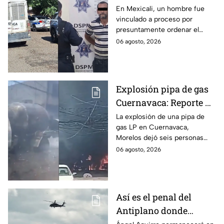
a su hermana con
En Mexicali, un hombre fue
vinculado a proceso por
discapacidad en
presuntamente ordenar el
Mexicali, BC
ataque de 16 perros contra su
06 agosto, 2026
hermana, quien tenía
discapacidad auditiva.
Explosión pipa de gas
Cuernavaca: Reporte de
víctimas tras estallido
La explosión de una pipa de
gas LP en Cuernavaca,
en Morelos
Morelos dejó seis personas
hospitalizadas. IMSS informó
06 agosto, 2026
que las pacientes siguen
internadas y aún no hay parte
médico.
Así es el penal del
Antiplano donde