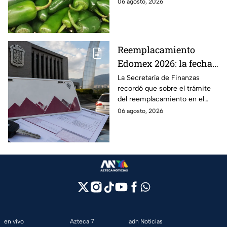
enfermos en 27 estados.
06 agosto, 2026
Reemplacamiento
Edomex 2026: la fecha
límite para obtener el
La Secretaría de Finanzas
recordó que sobre el trámite
100% de descuento
del reemplacamiento en el
Edomex, ¿hasta cuándo se
06 agosto, 2026
puede realizar y qué coches
tienen el 100% de descuento?
en vivo
Azteca 7
adn Noticias