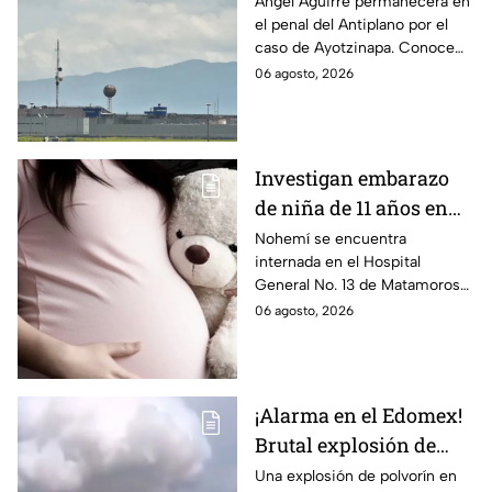
permanecerá Ángel
Ángel Aguirre permanecerá en
el penal del Antiplano por el
Aguirre por caso
caso de Ayotzinapa. Conoce
Ayotzinapa
dónde está, cómo es esta
06 agosto, 2026
prisión de máxima seguridad y
su historia.
Investigan embarazo
de niña de 11 años en
Matamoros,
Nohemí se encuentra
internada en el Hospital
Tamaulipas; ¿qué pasó
General No. 13 de Matamoros
con Nohemí?
tras complicaciones por un
06 agosto, 2026
embarazo infantil; la Fiscalía de
Tamaulipas ya investiga.
¡Alarma en el Edomex!
Brutal explosión de
polvorín en Santa
Una explosión de polvorín en