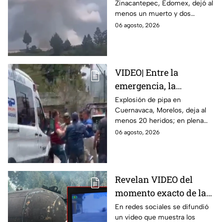
Zinacantepec, Edomex, dejó al
María del Monte,
menos un muerto y dos
Zinacantepec; reportan
heridos; autoridades atiende la
06 agosto, 2026
al menos un muerto y
emergencia tras el estallido de
heridos
un taller clandestino.
VIDEO| Entre la
emergencia, la
desesperación y el
Explosión de pipa en
Cuernavaca, Morelos, deja al
llanto de un niño;
menos 20 heridos; en plena
adultos desatan pelea
emergencia, dos hombres
06 agosto, 2026
tras explosión de pipa
comenzaron a pelear mientras
en Cuernavaca
un niño lloraba en el lugar.
Revelan VIDEO del
momento exacto de la
explosión de pipa de
En redes sociales se difundió
un video que muestra los
gas en Cuernavaca,