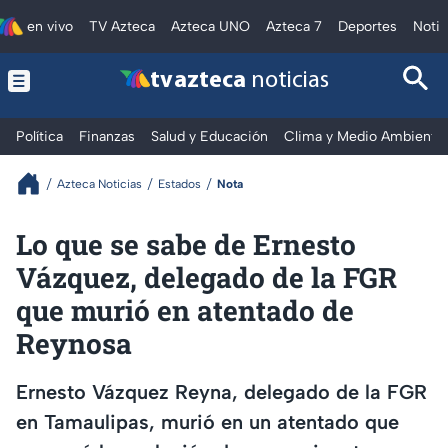
en vivo
TV Azteca
Azteca UNO
Azteca 7
Deportes
Notic
tv azteca
noticias
Política
Finanzas
Salud y Educación
Clima y Medio Ambiente
Azteca Noticias
Estados
Nota
Lo que se sabe de Ernesto
Vázquez, delegado de la FGR
que murió en atentado de
Reynosa
Ernesto Vázquez Reyna, delegado de la FGR
en Tamaulipas, murió en un atentado que