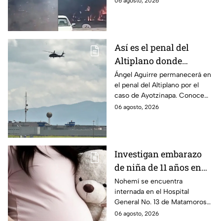
06 agosto, 2026
que las pacientes siguen
internadas y aún no hay parte
médico.
Así es el penal del
Altiplano donde
permanecerá Ángel
Ángel Aguirre permanecerá en
el penal del Altiplano por el
Aguirre por caso
caso de Ayotzinapa. Conoce
Ayotzinapa
dónde está, cómo es esta
06 agosto, 2026
prisión de máxima seguridad y
su historia.
Investigan embarazo
de niña de 11 años en
Matamoros,
Nohemí se encuentra
internada en el Hospital
Tamaulipas; ¿qué pasó
General No. 13 de Matamoros
con Nohemí?
tras complicaciones por un
06 agosto, 2026