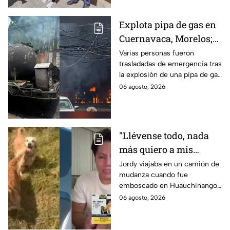
Explota pipa de gas en
Cuernavaca, Morelos;
se reportan más de 20
Varias personas fueron
trasladadas de emergencia tras
personas con
la explosión de una pipa de gas
quemaduras
cerca de la colonia Las
06 agosto, 2026
Granjas, en Cuernavaca,
Morelos.
"Llévense todo, nada
más quiero a mis
perritas": Asaltan a un
Jordy viajaba en un camión de
mudanza cuando fue
joven, vacían sus
emboscado en Huauchinango,
cuentas y le roban a sus
Puebla, Además de quitarle
06 agosto, 2026
mascotas en
sus pertenencias, los
Huauchinango, Puebla
criminales se llevaron a sus
perritas.