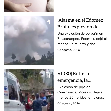
embarazo infantil; la Fiscalía de
Tamaulipas ya investiga.
¡Alarma en el Edomex!
Brutal explosión de
polvorín en Santa
Una explosión de polvorín en
Zinacantepec, Edomex, dejó al
María del Monte,
menos un muerto y dos
Zinacantepec; reportan
heridos; autoridades atiende la
06 agosto, 2026
al menos un muerto y
emergencia tras el estallido de
heridos
un taller clandestino.
VIDEO| Entre la
emergencia, la
desesperación y el
Explosión de pipa en
Cuernavaca, Morelos, deja al
llanto de un niño;
menos 20 heridos; en plena
adultos desatan pelea
emergencia, dos hombres
06 agosto, 2026
tras explosión de pipa
comenzaron a pelear mientras