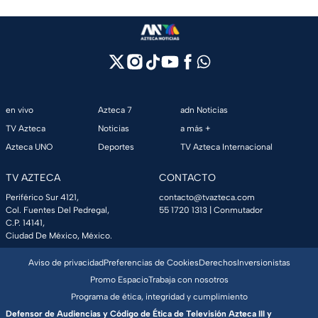
en vivo
Azteca 7
adn Noticias
TV Azteca
Noticias
a más +
Azteca UNO
Deportes
TV Azteca Internacional
TV AZTECA
CONTACTO
Periférico Sur 4121,
contacto@tvazteca.com
Col. Fuentes Del Pedregal,
55 1720 1313
| Conmutador
C.P. 14141,
Ciudad De México, México.
Aviso de privacidad
Preferencias de Cookies
Derechos
Inversionistas
Promo Espacio
Trabaja con nosotros
Programa de ética, integridad y cumplimiento
Defensor de Audiencias y Código de Ética de Televisión Azteca III y