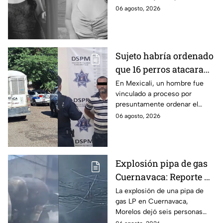
Tamaulipas
presuntamente abusar de la
06 agosto, 2026
menor cuando ella tenía
apenas 6 años.
Sujeto habría ordenado
que 16 perros atacaran
a su hermana con
En Mexicali, un hombre fue
vinculado a proceso por
discapacidad en
presuntamente ordenar el
Mexicali, BC
ataque de 16 perros contra su
06 agosto, 2026
hermana, quien tenía
discapacidad auditiva.
Explosión pipa de gas
Cuernavaca: Reporte de
víctimas tras estallido
La explosión de una pipa de
gas LP en Cuernavaca,
en Morelos
Morelos dejó seis personas
hospitalizadas. IMSS informó