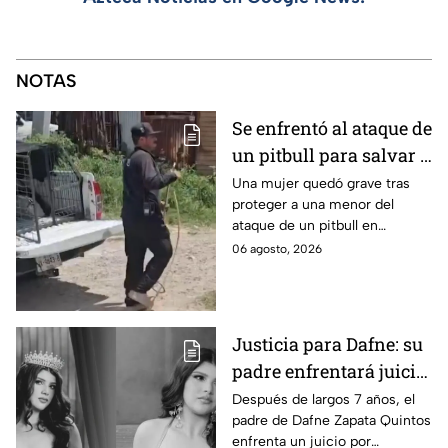
NOTAS
Se enfrentó al ataque de
un pitbull para salvar a
una menor; hoy lucha
Una mujer quedó grave tras
proteger a una menor del
por su vida en Zapopan
ataque de un pitbull en
Zapopan; la víctima sufrió
06 agosto, 2026
severas mordeduras y existe
riesgo de que pierda un brazo.
Justicia para Dafne: su
padre enfrentará juicio
por presunto abuso
Después de largos 7 años, el
padre de Dafne Zapata Quintos
cometido en 2019 en
enfrenta un juicio por