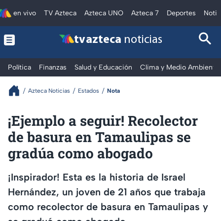
en vivo
TV Azteca
Azteca UNO
Azteca 7
Deportes
Notic
tv azteca
noticias
Política
Finanzas
Salud y Educación
Clima y Medio Ambiente
Azteca Noticias
Estados
Nota
¡Ejemplo a seguir! Recolector
de basura en Tamaulipas se
gradúa como abogado
¡Inspirador! Esta es la historia de Israel
Hernández, un joven de 21 años que trabaja
como recolector de basura en Tamaulipas y