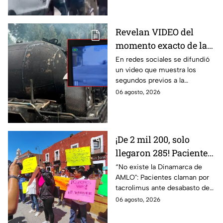
en Cuernavaca
un niño lloraba en el lugar.
Revelan VIDEO del
momento exacto de la
explosión de pipa de
En redes sociales se difundió
un video que muestra los
gas en Cuernavaca,
segundos previos a la
Morelos
explosión de una pipa de gas
06 agosto, 2026
LP en Cuernavaca, Morelos.
¡De 2 mil 200, solo
llegaron 285! Pacientes
claman por
“No existe la Dinamarca de
AMLO": Pacientes claman por
medicamentos ante
tacrolimus ante desabasto de
desabasto en IMSS
medicamentos en hospital del
06 agosto, 2026
Puebla
IMSS Puebla; hay 900
personas están afectadas.