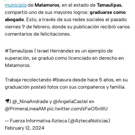
municipio
de
Matamoros
, en el estado de
Tamaulipas
,
compartió uno de sus mayores logros:
graduarse como
abogado
. Esto, a través de sus redes sociales el pasado
viernes 9 de febrero, donde su publicación recibió varios
comentarios de felicitaciones.
#Tamaulipas
| Israel Hernández es un ejemplo de
superación, se graduó como licenciado en derecho en
Matamoros.
Trabaja recolectando
#basura
desde hace 5 años, en su
graduación posteó fotos con sus compañeros y familia.
🎥|
@_NinaAndrade
y
@ArgeliaCastel
en
@PrimeraLineaAM
pic.twitter.com/sFwO5nIIlU
— Fuerza Informativa Azteca (@AztecaNoticias)
February 12, 2024