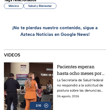
México
Salud y Bienestar
¡No te pierdas nuestro contenido, sigue a
Azteca Noticias en Google News!
VIDEOS
Pacientes esperan
hasta ocho meses por
atención especializada
La Secretaría de Salud federal
no respondió a la solicitud de
en el hospital “Dr.
postura sobre las denuncias
Manuel Gea González”
para hacer citas en el hospital
06 agosto, 2026
“Dr. Manuel Gea González”.
2:10