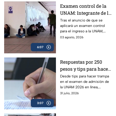
Examen control de la
UNAM: Integrante de la
Comisión Técnica
Tras el anuncio de que se
aplicará un examen control
explica a quiénes se
para el ingreso a la UNAM,
aplicará y cómo
surgieron muchas dudas
03 agosto, 2026
funcionará | VIDEO
respecto al plan para el ciclo
6:07
2026-2027; experta aclara
todas las dudas.
Respuestas por 250
pesos y tips para hacer
trampa en el examen
Desde tips para hacer trampa
en el examen de admisión de
de admisión de la
la UNAM 2026 en línea,
UNAM 2026
filtración de preguntas y hasta
31 julio, 2026
la venta de respuestas; piden
3:07
investigar.