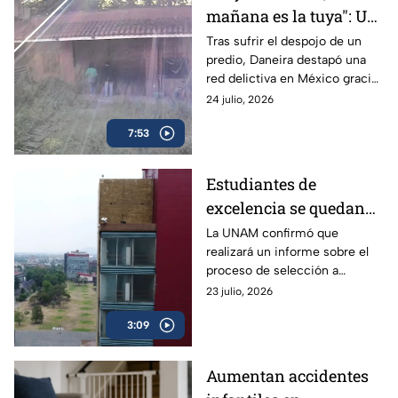
mañana es la tuya": Un
despojo destapó la red
Tras sufrir el despojo de un
predio, Daneira destapó una
delictiva
red delictiva en México gracias
a la unión de vecinos y pese al
24 julio, 2026
abandono de las autoridades.
7:53
Estudiantes de
excelencia se quedan
sin un lugar para
La UNAM confirmó que
realizará un informe sobre el
cursar la universidad
proceso de selección a
licenciatura, a fin de aclarar el
23 julio, 2026
proceso y los resultados de los
3:09
exámenes.
Aumentan accidentes