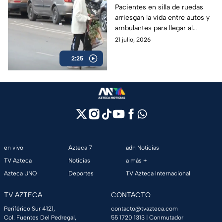
vida los pacientes con
Pacientes en silla de ruedas
arriesgan la vida entre autos y
movilidad limitada del
ambulantes para llegar al
Hospital Juárez en
Hospital Juárez; autoridades
21 julio, 2026
GAM
ignoran la falta de
2:25
accesibilidad.
en vivo
Azteca 7
adn Noticias
TV Azteca
Noticias
a más +
Azteca UNO
Deportes
TV Azteca Internacional
TV AZTECA
CONTACTO
Periférico Sur 4121,
contacto@tvazteca.com
Col. Fuentes Del Pedregal,
55 1720 1313
| Conmutador