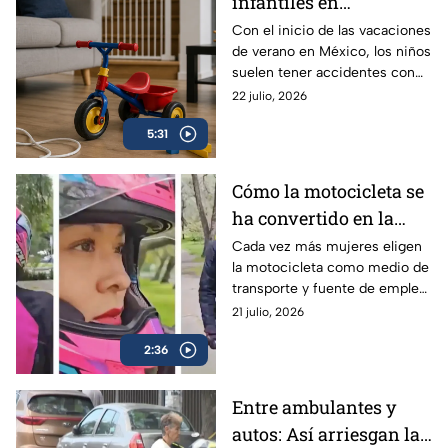
infantiles en
vacaciones: hasta 84
Con el inicio de las vacaciones
de verano en México, los niños
niños se lesionan cada
suelen tener accidentes con
hora en México | VIDEO
mucha más frecuencia, ¿qué
22 julio, 2026
edades deben tener especial
5:31
atención y qué debes hacer en
una emergencia?
Cómo la motocicleta se
ha convertido en la
aliada de libertad,
Cada vez más mujeres eligen
la motocicleta como medio de
empleo y seguridad
transporte y fuente de empleo,
para las mujeres
encontrando libertad, ahorro y
21 julio, 2026
mayor seguridad en el camino.
2:36
Entre ambulantes y
autos: Así arriesgan la