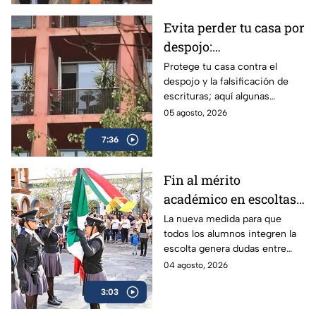
Evita perder tu casa por
despojo:
Recomendaciones
Protege tu casa contra el
despojo y la falsificación de
notariales para blindar
escrituras; aquí algunas
tu patrimonio en CDMX
recomendaciones de expertos
05 agosto, 2026
para blindarte ante la alza de
7:36
este delito.
Fin al mérito
académico en escoltas
escolares: La nueva
La nueva medida para que
todos los alumnos integren la
medida de equidad que
escolta genera dudas entre
divide a padres y
padres y especialistas. Así
04 agosto, 2026
expertos
funcionarían para el próximo
3:03
regreso a clases en la Ciudad
de México.