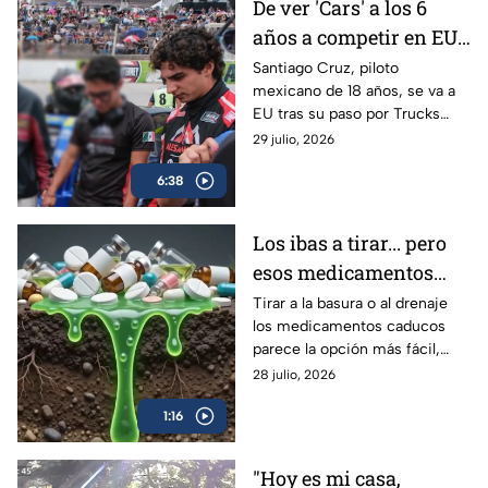
De ver 'Cars' a los 6
años a competir en EU:
Santiago Cruz, el piloto
Santiago Cruz, piloto
mexicano de 18 años, se va a
de 18 años que va tras
EU tras su paso por Trucks
la NASCAR
México Series para acercarse a
29 julio, 2026
su sueño en NASCAR. Conoce
6:38
su historia.
Los ibas a tirar... pero
esos medicamentos
caducos pueden hacer
Tirar a la basura o al drenaje
los medicamentos caducos
más daño del que
parece la opción más fácil,
imaginas
pero hacerlo puede
28 julio, 2026
contaminar el agua y favorecer
1:16
su uso indebido.
"Hoy es mi casa,