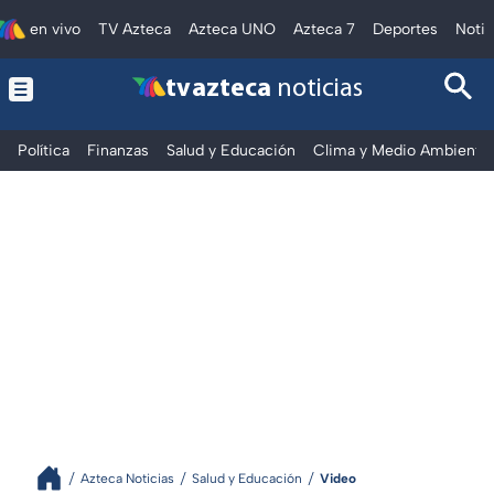
en vivo
TV Azteca
Azteca UNO
Azteca 7
Deportes
Notic
tv azteca
noticias
Política
Finanzas
Salud y Educación
Clima y Medio Ambiente
Azteca Noticias
Salud y Educación
Video