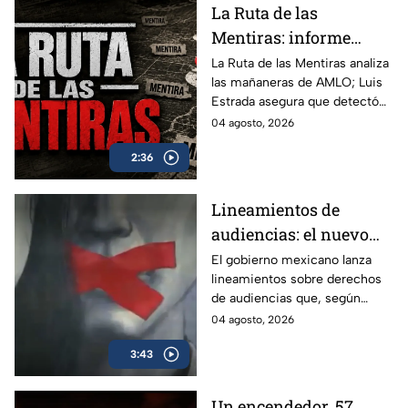
La Ruta de las
Mentiras: informe
acusa más de 100 mil
La Ruta de las Mentiras analiza
las mañaneras de AMLO; Luis
falsedades en las
Estrada asegura que detectó
mañaneras de AMLO
más de 100 mil afirmaciones
04 agosto, 2026
falsas, engañosas o sin
2:36
comprobar durante su sexenio.
Lineamientos de
audiencias: el nuevo
mecanismo del
El gobierno mexicano lanza
lineamientos sobre derechos
gobierno para censurar
de audiencias que, según
medios y blindar la
críticos, no protegen al
04 agosto, 2026
corrupción en México
ciudadano sino que blindan al
3:43
morenismo y censuran
denuncias de corrupción,
ineptitud y vínculos con el
Un encendedor, 57