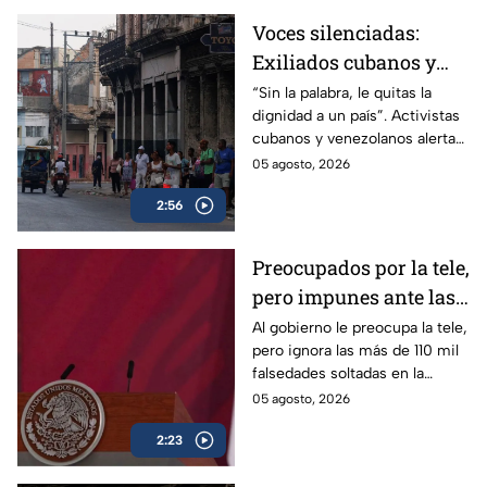
Voces silenciadas:
Exiliados cubanos y
venezolanos alertan
“Sin la palabra, le quitas la
dignidad a un país”. Activistas
sobre la pérdida de
cubanos y venezolanos alertan
libertades en México
sobre el avance del
05 agosto, 2026
autoritarismo en México.
2:56
Preocupados por la tele,
pero impunes ante las
mentiras: El doble
Al gobierno le preocupa la tele,
pero ignora las más de 110 mil
rasero del gobierno
falsedades soltadas en la
federal
mañanera. Recordamos las
05 agosto, 2026
más descaradas.
2:23