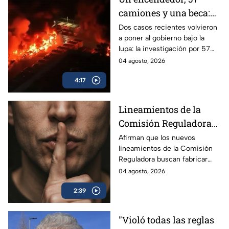
crimen organizado.
camiones y una beca:
las polémicas que
Dos casos recientes volvieron
a poner al gobierno bajo la
persiguen al gobierno
lupa: la investigación por 57
camiones incendiados y la
04 agosto, 2026
promoción de la beca Rita
4:17
Cetina.
Lineamientos de la
Comisión Reguladora
buscan silenciar a TV
Afirman que los nuevos
lineamientos de la Comisión
Azteca
Reguladora buscan fabricar
autocensura y controlar los
04 agosto, 2026
contenidos informativos bajo
2:39
el poder estatal.
"Violó todas las reglas