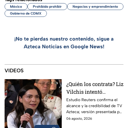
México
Prohibido prohibir
Negocios y emprendimiento
Gobierno de CDMX
¡No te pierdas nuestro contenido, sigue a
Azteca Noticias en Google News!
VIDEOS
¿Quién los contrata? Liz
Vilchis intentó
desvirtuar estudio de
Estudio Reuters confirma el
alcance y la credibilidad de TV
Reuters sobre la
Azteca; versión presentada por
credibilidad de TV
Liz Vilchis fue cuestionada al
06 agosto, 2026
Azteca
contrastarla con el informe.