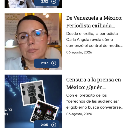
2:52
De Venezuela a México:
Periodista exiliada
alerta sobre los
Desde el exilio, la periodista
Carla Angola revela cómo
peligros de censurar a
comenzó el control de medios
la prensa
en Venezuela y por qué México
06 agosto, 2026
sigue el mismo camino.
2:07
Censura a la prensa en
México: ¿Quién
sancionará las
Con el pretexto de los
“derechos de las audiencias”,
mentiras oficiales del
el gobierno busca convertirse
gobierno?
en el árbitro supremo de la
06 agosto, 2026
verdad. No te pierdas el
2:05
análisis en Casilla 27.