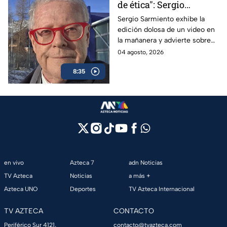
de ética": Sergio
Sarmiento responde a
Sergio Sarmiento exhibe la
edición dolosa de un video en
la mañanera tras video
la mañanera y advierte sobre
editado
los peligros de la censura
04 agosto, 2026
oficial.
8:35
en vivo
Azteca 7
adn Noticias
TV Azteca
Noticias
a más +
Azteca UNO
Deportes
TV Azteca Internacional
TV AZTECA
CONTACTO
Periférico Sur 4121,
contacto@tvazteca.com