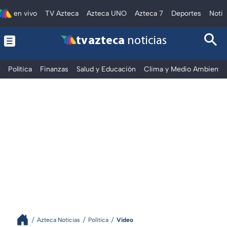
en vivo
TV Azteca
Azteca UNO
Azteca 7
Deportes
Notic
tv azteca
noticias
Política
Finanzas
Salud y Educación
Clima y Medio Ambiente
Azteca Noticias
Política
Video