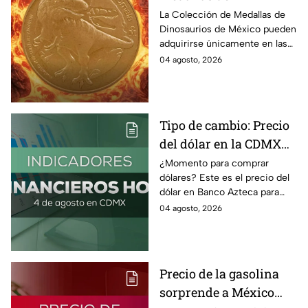
Dinosaurios de México
La Colección de Medallas de
Dinosaurios de México pueden
adquirirse únicamente en las
tiendas físicas de la Casa de la
04 agosto, 2026
Moneda, pero ¿cuánto
cuestan?
Tipo de cambio: Precio
del dólar en la CDMX
hoy 4 de agosto 2026
¿Momento para comprar
dólares? Este es el precio del
dólar en Banco Azteca para
hoy martes 4 de agosto 2026:
04 agosto, 2026
Compra y venta de divisas en
México.
Precio de la gasolina
sorprende a México