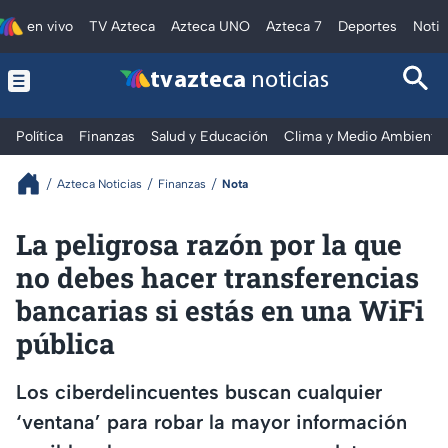
en vivo
TV Azteca
Azteca UNO
Azteca 7
Deportes
Notic
tv azteca
noticias
Política
Finanzas
Salud y Educación
Clima y Medio Ambiente
Azteca Noticias
Finanzas
Nota
La peligrosa razón por la que
no debes hacer transferencias
bancarias si estás en una WiFi
pública
Los ciberdelincuentes buscan cualquier
‘ventana’ para robar la mayor información