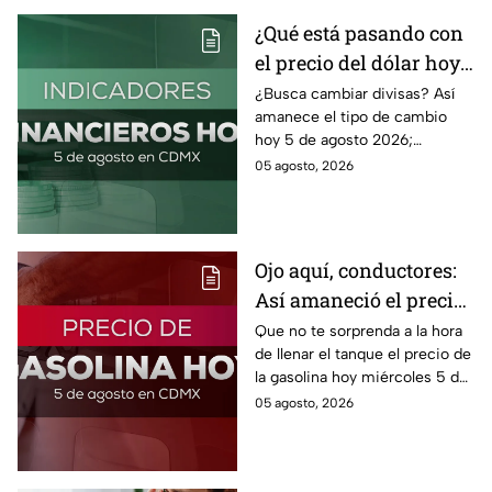
¿Qué está pasando con
el precio del dólar hoy
miércoles 5 de agosto
¿Busca cambiar divisas? Así
amanece el tipo de cambio
2026?
hoy 5 de agosto 2026;
consulta el precio del dólar
05 agosto, 2026
este miércoles y conoce si es
conveniente comprar.
Ojo aquí, conductores:
Así amaneció el precio
de la gasolina HOY
Que no te sorprenda a la hora
de llenar el tanque el precio de
la gasolina hoy miércoles 5 de
agosto 2026; aquí te dejamos
05 agosto, 2026
la lista de costos estado por
estado.