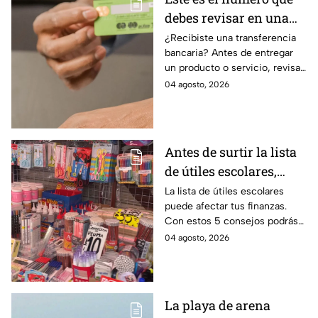
debes revisar en una
transferencia bancaria
¿Recibiste una transferencia
bancaria? Antes de entregar
para evitar fraudes
un producto o servicio, revisa
este número clave para
04 agosto, 2026
verificar si la operación es real
y evitar fraudes.
Antes de surtir la lista
de útiles escolares,
sigue estos 5 consejos
La lista de útiles escolares
puede afectar tus finanzas.
que pueden ahorrar
Con estos 5 consejos podrás
miles de pesos
organizar tus compras, ahorrar
04 agosto, 2026
dinero este ciclo escolar
2026-2027.
La playa de arena