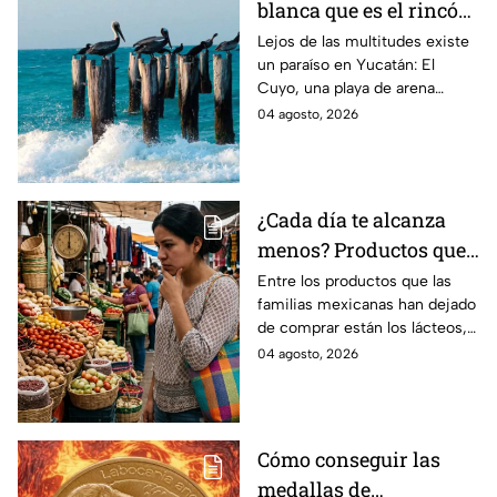
blanca que es el rincón
escondido en la Costa
Lejos de las multitudes existe
un paraíso en Yucatán: El
Esmeralda de Yucatán
Cuyo, una playa de arena
y es ideal para las
blanca en la Costa Esmeralda
04 agosto, 2026
vacaciones de verano
que promete tranquilidad y
paisajes inolvidables.
¿Cada día te alcanza
menos? Productos que
la gente deja de
Entre los productos que las
familias mexicanas han dejado
comprar para cubrir la
de comprar están los lácteos,
canasta básica en
comida enlatada, pan de caja,
04 agosto, 2026
México, según Anpec
entre otros artículos.
Cómo conseguir las
medallas de