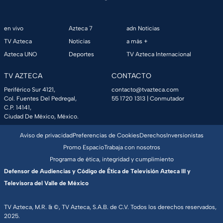
en vivo
Azteca 7
adn Noticias
TV Azteca
Noticias
a más +
Azteca UNO
Deportes
TV Azteca Internacional
TV AZTECA
CONTACTO
Periférico Sur 4121,
contacto@tvazteca.com
Col. Fuentes Del Pedregal,
55 1720 1313
| Conmutador
C.P. 14141,
Ciudad De México, México.
Aviso de privacidad
Preferencias de Cookies
Derechos
Inversionistas
Promo Espacio
Trabaja con nosotros
Programa de ética, integridad y cumplimiento
Defensor de Audiencias y Código de Ética de Televisión Azteca III y
Televisora del Valle de México
TV Azteca, M.R. & ©, TV Azteca, S.A.B. de C.V. Todos los derechos reservados,
2025.