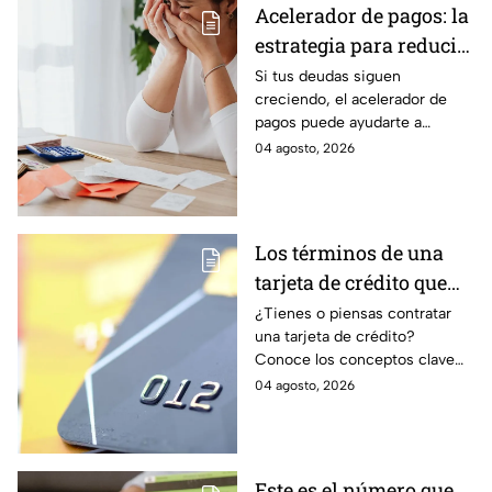
Acelerador de pagos: la
estrategia para reducir
tus deudas más rápido
Si tus deudas siguen
creciendo, el acelerador de
y recuperar el control
pagos puede ayudarte a
de tus finanzas
ordenar tus finanzas, priorizar
04 agosto, 2026
pagos y avanzar hacia una
mayor tranquilidad económica.
Los términos de una
tarjeta de crédito que
debes entender para
¿Tienes o piensas contratar
una tarjeta de crédito?
evitar deudas
Conoce los conceptos clave
como CAT, fecha de corte,
04 agosto, 2026
pago mínimo e intereses para
evitar dudas.
Este es el número que