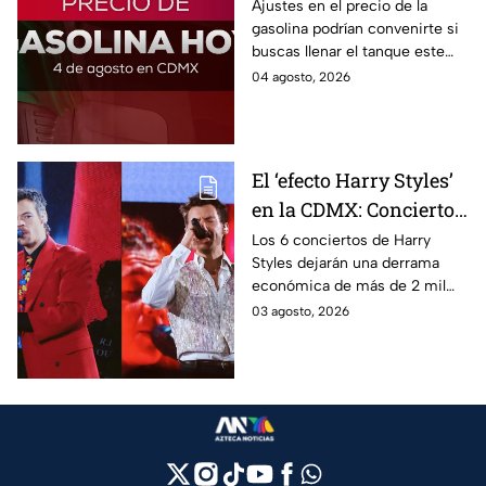
hoy: ¿en cuánto quedó?
Ajustes en el precio de la
gasolina podrían convenirte si
buscas llenar el tanque este
martes 4 de agosto 2026; aquí
04 agosto, 2026
la lista de precios por estado.
El ‘efecto Harry Styles’
en la CDMX: Conciertos
dejarán derrama de
Los 6 conciertos de Harry
Styles dejarán una derrama
más de 2 mil millones
económica de más de 2 mil
de pesos
millones de pesos en CDMX,
03 agosto, 2026
beneficiando al sector
turístico.