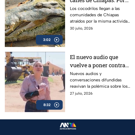
calles de Chiapas: Por
esta razón salen en
Los cocodrilos llegan a las
comunidades de Chiapas
temporada de lluvias
atraídos por la misma actividad
humana, pero ¿qué es lo que
30 julio, 2026
los atrae a las calles de la
3:02
región?
El nuevo audio que
vuelve a poner contra
las cuerdas a Marina
Nuevos audios y
conversaciones difundidas
del Pilar
reavivan la polémica sobre los
contactos de la gobernadora
27 julio, 2026
de Baja California Marina del
8:32
Pilar con autoridades de
Estados Unidos.