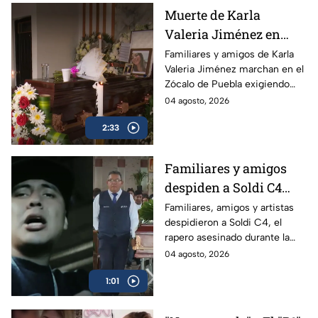
unidades sin aire
Muerte de Karla
acondicionado.
Valeria Jiménez en
Puebla: familiares
Familiares y amigos de Karla
Valeria Jiménez marchan en el
denuncian violencia y
Zócalo de Puebla exigiendo
tráfico de influencias
justicia. Denuncian signos de
04 agosto, 2026
en Fiscalía
violencia, tráfico de influencias
2:33
en la Fiscalía y el paradero
desconocido de su hijo de 4
años.
Familiares y amigos
despiden a Soldi C4
tras su asesinato en
Familiares, amigos y artistas
despidieron a Soldi C4, el
Guadalajara
rapero asesinado durante la
grabación de un video musical
04 agosto, 2026
en Guadalajara; autoridades
1:01
continúan la investigación.