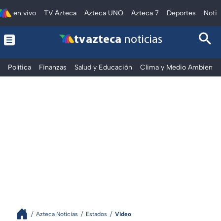
en vivo
TV Azteca
Azteca UNO
Azteca 7
Deportes
Notic
tv azteca
noticias
Política
Finanzas
Salud y Educación
Clima y Medio Ambiente
Azteca Noticias
Estados
Video