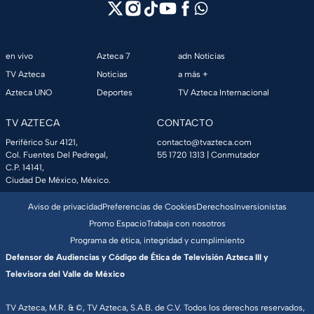
en vivo
Azteca 7
adn Noticias
TV Azteca
Noticias
a más +
Azteca UNO
Deportes
TV Azteca Internacional
TV AZTECA
CONTACTO
Periférico Sur 4121,
contacto@tvazteca.com
Col. Fuentes Del Pedregal,
55 1720 1313
| Conmutador
C.P. 14141,
Ciudad De México, México.
Aviso de privacidad
Preferencias de Cookies
Derechos
Inversionistas
Promo Espacio
Trabaja con nosotros
Programa de ética, integridad y cumplimiento
Defensor de Audiencias y Código de Ética de Televisión Azteca III y
Televisora del Valle de México
TV Azteca, M.R. & ©, TV Azteca, S.A.B. de C.V. Todos los derechos reservados,