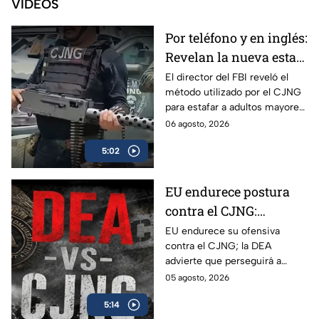
VIDEOS
Por teléfono y en inglés:
Revelan la nueva estafa
del CJNG a adultos
El director del FBI reveló el
método utilizado por el CJNG
mayores de Estados
para estafar a adultos mayores
Unidos
de Estados Unidos desde
06 agosto, 2026
México.
5:02
EU endurece postura
contra el CJNG:
advierte que también
EU endurece su ofensiva
contra el CJNG; la DEA
irá por políticos que
advierte que perseguirá a
protejan al cártel
políticos que protejan al cártel
05 agosto, 2026
y anuncia millonarias
5:14
recompensas por sus líderes.