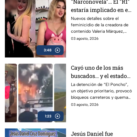
"Narconovela"... El "R1"
estaría implicado en el
asesinato de la
Nuevos detalles sobre el
feminicidio de la creadora de
influencer Valeria
contenido Valeria Márquez,
Márquez
relacionan el crimen con el
03 agosto, 2026
hijo del “R1".
3:48
Cayó uno de los más
buscados... y el estado
respondió con fuego
La detención de “El Poncho”,
un objetivo prioritario, provocó
bloqueos carreteros y quema
de vehículos en distintos
03 agosto, 2026
municipios de Michoacán.
1:23
Jesús Daniel fue