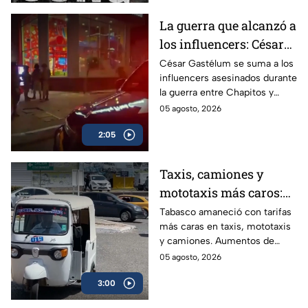
La guerra que alcanzó a
los influencers: César
Gastélum se suma a
César Gastélum se suma a los
influencers asesinados durante
lista de asesinados
la guerra entre Chapitos y
entre guerra de
Mayiza; conoce los casos
05 agosto, 2026
Chapitos-Mayiza
ligados a la disputa del Cártel
2:05
de Sinaloa.
Taxis, camiones y
mototaxis más caros:
Tabasco eleva hasta
Tabasco amaneció con tarifas
más caras en taxis, mototaxis
20% las tarifas del
y camiones. Aumentos de
transporte público
hasta 20% golpean el bolsillo
05 agosto, 2026
de usuarios que ya enfrentan
3:00
salarios bajos, informalidad
laboral superior al 60% y