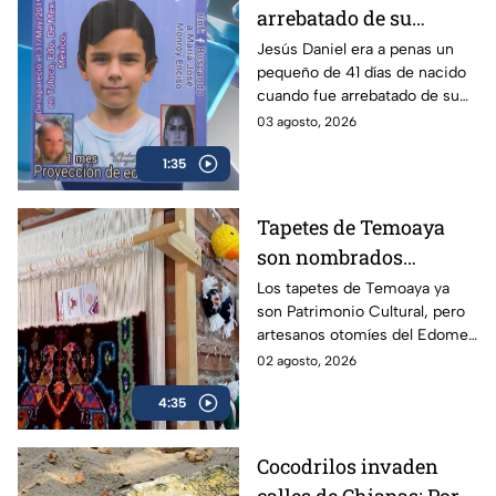
arrebatado de su
familia hace siete años:
Jesús Daniel era a penas un
pequeño de 41 días de nacido
Tenía 41 días de nacido
cuando fue arrebatado de su
cuando fue robado en
mamá hace 7 años; ella misma
03 agosto, 2026
Toluca y este es el
explica el modus operandi que
modus operandi |
1:35
siguieron los delincuentes.
VIDEO
Tapetes de Temoaya
son nombrados
Patrimonio Cultural,
Los tapetes de Temoaya ya
son Patrimonio Cultural, pero
pero una crisis
artesanos otomíes del Edomex
amenaza con apagar
enfrentan falta de lana que
02 agosto, 2026
sus telares
pone en riesgo la continuidad
4:35
de sus telares.
Cocodrilos invaden