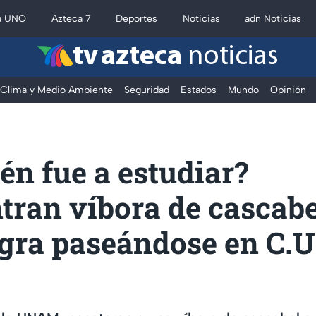
a UNO
Azteca 7
Deportes
Noticias
adn Noticias
tv azteca
noticias
Clima y Medio Ambiente
Seguridad
Estados
Mundo
Opinión
n fue a estudiar?
tran víbora de cascabe
egra paseándose en C.U