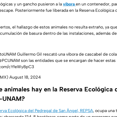
ógicas y un gancho pusieron a la
víbora
en un contenedor, pa
 escape. Posteriormente fue liberada en la Reserva Ecológica 
rtos, el hallazgo de estos animales no resulta extraño, ya q
 acumulación de basura dentro de las instalaciones, además de
rtoUNAM
Guillermo Gil rescató una víbora de cascabel de cola
@PCUNAM
son las entidades que se encargan de hacer estas 
r.com/cYfeWy8pC3
_MX)
August 18, 2024
e animales hay en la Reserva Ecológica 
ia-UNAM?
rva Ecológica del Pedregal de San Ángel, REPSA
, ocupa una 
o; abarcando 124. 5 hectáreas como parte de un programa par