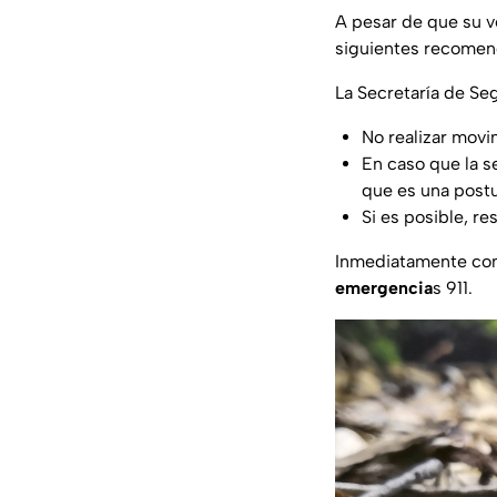
A pesar de que su v
siguientes recomend
La Secretaría de Se
No realizar movi
En caso que la s
que es una postu
Si es posible, r
Inmediatamente comu
emergencia
s 911.