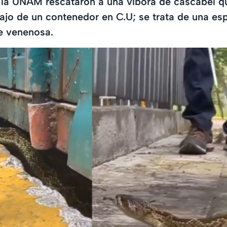
 la UNAM rescataron a una víbora de cascabel q
jo de un contenedor en C.U; se trata de una es
 venenosa.