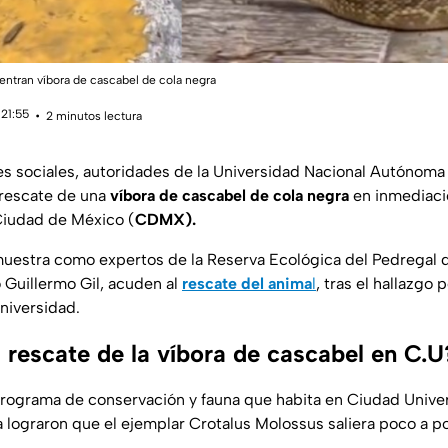
ntran víbora de cascabel de cola negra
 21:55
2 minutos lectura
s sociales, autoridades de la Universidad Nacional Autónoma
 rescate de una
víbora de cascabel de cola negra
en inmediaci
 Ciudad de México (
CDMX).
muestra como expertos de la Reserva Ecológica del Pedregal 
 Guillermo Gil, acuden al
rescate del anima
l
, tras el hallazgo 
niversidad.
 rescate de la víbora de cascabel en C.U
ograma de conservación y fauna que habita en Ciudad Universi
 lograron que el ejemplar
Crotalus Molossus
saliera poco a p