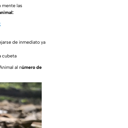
n mente las
animal:
:
ejarse de inmediato ya
a cubeta
Animal al n
úmero de