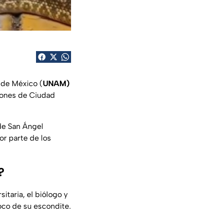
 de México (
UNAM)
ones de Ciudad
de San Ángel
por parte de los
?
taria, el biólogo y
oco de su escondite.