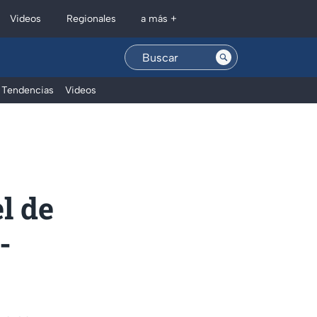
Regionales
Videos
a más +
Tendencias
Videos
l de
-