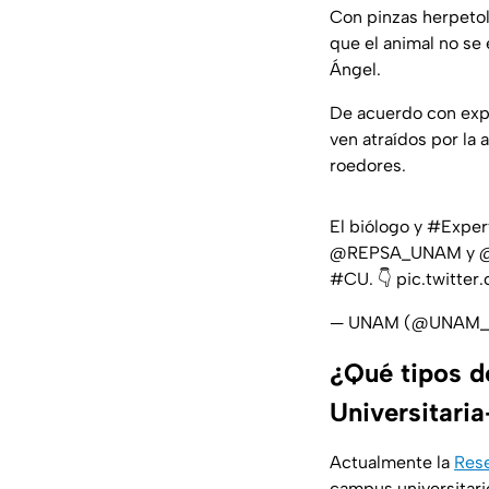
Con pinzas herpetol
que el animal no se
Ángel.
De acuerdo con expe
ven atraídos por la
roedores.
El biólogo y
#Expe
@REPSA_UNAM
y
#CU
. 👇
pic.twitte
— UNAM (@UNAM
¿Qué tipos d
Universitar
Actualmente la
Rese
campus universitari