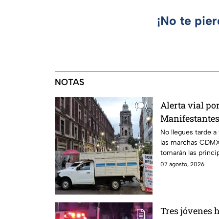
¡No te pie
NOTAS
Alerta vial p
Manifestantes
Canela y Eje 3
No llegues tarde a
las marchas CDMX,
México
tomarán las princip
07 agosto, 2026
Tres jóvenes h