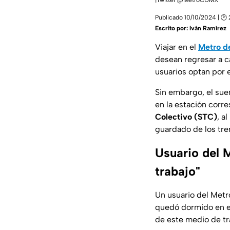
|Twitter @MetroCDMX
Publicado 10/10/2024 | 🕑 
Escrito por:
Iván Ramírez
Viajar en el
Metro d
desean regresar a ca
usuarios optan por
Sin embargo, el sueñ
en la estación corr
Colectivo (STC)
, a
guardado de los tre
Usuario del 
trabajo"
Un usuario del Met
quedó dormido en el
de este medio de tr