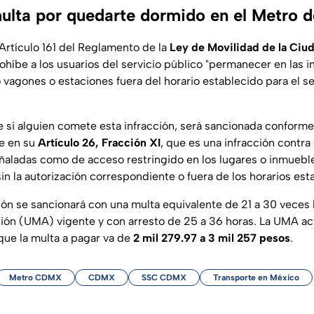
multa por quedarte dormido en el Metro
 Artículo 161 del Reglamento de la
Ley de Movilidad de la Ciu
híbe a los usuarios del servicio público "permanecer en las i
 vagones o estaciones fuera del horario establecido para el se
e si alguien comete esta infracción, será sancionada conforme
ere en su
Artículo 26, Fracción XI
, que es una infracción contra
eñaladas como de acceso restringido en los lugares o inmuebl
sin la autorización correspondiente o fuera de los horarios est
ción se sancionará con una multa equivalente de 21 a 30 veces
ión (UMA) vigente y con arresto de 25 a 36 horas. La UMA a
 que la multa a pagar va de
2 mil 279.97 a 3 mil 257 pesos
.
Metro CDMX
CDMX
SSC CDMX
Transporte en México