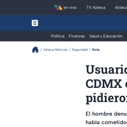
en vivo
TV Azteca
Aztec
Política
Finanzas
Salud y Educación
Azteca Noticias
Seguridad
Nota
Usuari
CDMX ca
pidiero
El hombre denun
había cometido 