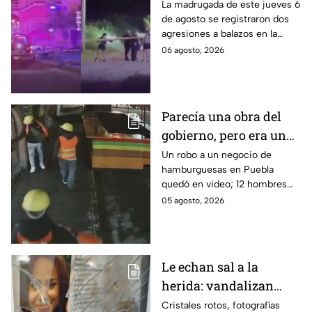
jornada de violencia:
La madrugada de este jueves 6
de agosto se registraron dos
Asesinan a balazos a
agresiones a balazos en la
dos hombres en
Zona Metropolitana de
06 agosto, 2026
Tlajomulco y El Salto
Guadalajara, uno en
Tlajomulco y otro en El Salto.
Parecía una obra del
gobierno, pero era un
robo planeado: Así
Un robo a un negocio de
hamburguesas en Puebla
saquearon negocio de
quedó en video; 12 hombres
hamburguesas en
habrían fingido ser
05 agosto, 2026
Puebla
trabajadores del gobierno
antes de entrar, golpear al
dueño y saquearlo.
Le echan sal a la
herida: vandalizan
memorial de
Cristales rotos, fotografías