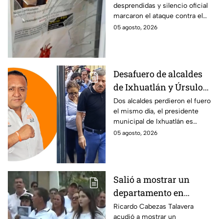
desprendidas y silencio oficial
desaparecidos en
marcaron el ataque contra el
Veracruz en medio de
memorial de desaparecidos,
05 agosto, 2026
crisis
un espacio dedicado a quienes
siguen sin ser localizados.
Desafuero de alcaldes
de Ixhuatlán y Úrsulo
Galván: uno de ellos
Dos alcaldes perdieron el fuero
el mismo día, el presidente
está implicado en el
municipal de Ixhuatlán es
asesinato de la
investigado por el secuestro y
05 agosto, 2026
periodista Roxana
asesinato de la periodista
Guzmán
Roxana Guzmán en Veracruz.
Salió a mostrar un
departamento en
Zapopan y no volvió a
Ricardo Cabezas Talavera
acudió a mostrar un