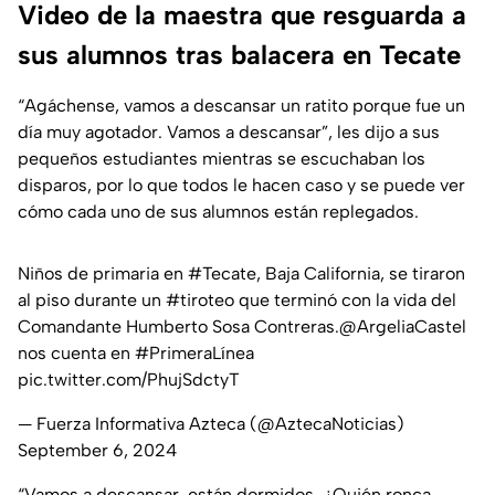
Video de la maestra que resguarda a
sus alumnos tras balacera en Tecate
“Agáchense, vamos a descansar un ratito porque fue un
día muy agotador. Vamos a descansar”, les dijo a sus
pequeños estudiantes mientras se escuchaban los
disparos, por lo que todos le hacen caso y se puede ver
cómo cada uno de sus alumnos están replegados.
Niños de primaria en
#Tecate
, Baja California, se tiraron
al piso durante un
#tiroteo
que terminó con la vida del
Comandante Humberto Sosa Contreras.
@ArgeliaCastel
nos cuenta en
#PrimeraLínea
pic.twitter.com/PhujSdctyT
— Fuerza Informativa Azteca (@AztecaNoticias)
September 6, 2024
“Vamos a descansar, están dormidos. ¿Quién ronca