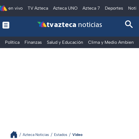
en vivo
TV Azteca
Azteca UNO
Azteca 7
Deportes
Notic
tv azteca
noticias
Política
Finanzas
Salud y Educación
Clima y Medio Ambiente
Azteca Noticias
Estados
Video