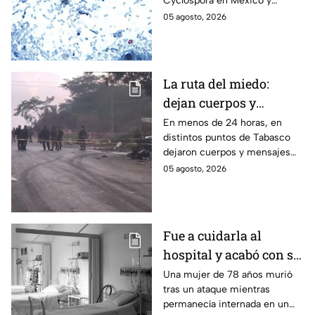
Cyclospora en México y
de diarrea explosiva?
mantiene investigaciones en
05 agosto, 2026
Guanajuato y Quintana Roo
para determinar el origen de
los contagios.
La ruta del miedo:
dejan cuerpos y
mensajes criminales
En menos de 24 horas, en
distintos puntos de Tabasco
en carreteras de
dejaron cuerpos y mensajes
Tabasco en un solo día
criminales en varias carreteras
05 agosto, 2026
del estado aterrorizando a los
habitantes. El gobierno no
puede controlar la crisis de
violencia.
Fue a cuidarla al
hospital y acabó con su
vida: Hombre habría
Una mujer de 78 años murió
tras un ataque mientras
asfixiado a su suegra
permanecía internada en un
mientras estaba