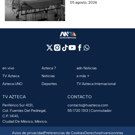
hospital de Veracruz;
05 agosto, 2026
internada en Veracruz
investigan a su yerno por
presuntamente haberla
asfixiado.
en vivo
Azteca 7
adn Noticias
TV Azteca
Noticias
a más +
Azteca UNO
Deportes
TV Azteca Internacional
TV AZTECA
CONTACTO
Periférico Sur 4121,
contacto@tvazteca.com
Col. Fuentes Del Pedregal,
55 1720 1313
| Conmutador
C.P. 14141,
Ciudad De México, México.
Aviso de privacidad
Preferencias de Cookies
Derechos
Inversionistas