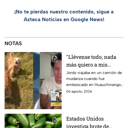
¡No te pierdas nuestro contenido, sigue a
Azteca Noticias en Google News!
NOTAS
"Llévense todo, nada
más quiero a mis
perritas": Asaltan a un
Jordy viajaba en un camión de
mudanza cuando fue
joven, vacían sus
emboscado en Huauchinango,
cuentas y le roban a sus
Puebla, Además de quitarle
06 agosto, 2026
mascotas en
sus pertenencias, los
Huauchinango, Puebla
criminales se llevaron a sus
perritas.
Estados Unidos
investiga brote de