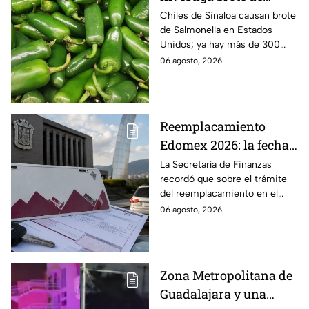
Salmonella por chiles
Chiles de Sinaloa causan brote
de Salmonella en Estados
jalapeños de Sinaloa
Unidos; ya hay más de 300
enfermos en 27 estados.
06 agosto, 2026
Reemplacamiento
Edomex 2026: la fecha
límite para obtener el
La Secretaría de Finanzas
recordó que sobre el trámite
100% de descuento
del reemplacamiento en el
Edomex, ¿hasta cuándo se
06 agosto, 2026
puede realizar y qué coches
tienen el 100% de descuento?
Zona Metropolitana de
Guadalajara y una