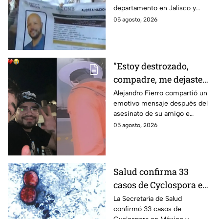
casa: Buscan a Ricardo
departamento en Jalisco y
Cabezas Talavera en
después desapareció;
05 agosto, 2026
Jalisco
autoridades mantienen su
búsqueda mientras colegas
refuerzan su seguridad.
"Estoy destrozado,
compadre, me dejaste":
Así reaccionó
Alejandro Fierro compartió un
emotivo mensaje después del
Alejandro Fierro al
asesinato de su amigo e
asesinato del
influencer César Gastélum;
05 agosto, 2026
influencer César
mientras “La Beba” también se
Gastélum
enteró del fallecimiento en un
live de TikTok.
Salud confirma 33
casos de Cyclospora en
México: ¿en qué estado
La Secretaría de Salud
confirmó 33 casos de
se reportan los brotes