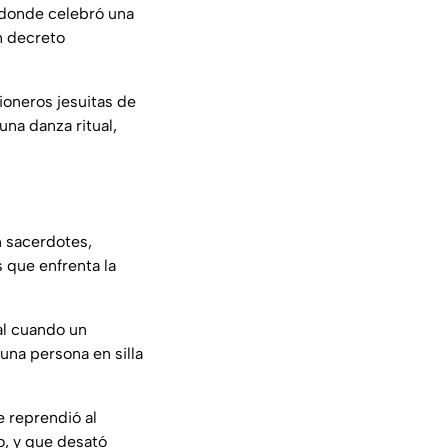
 donde celebró una
n decreto
ioneros jesuitas de
una danza ritual,
n sacerdotes,
s que enfrenta la
al cuando un
una persona en silla
e reprendió al
o, y que desató