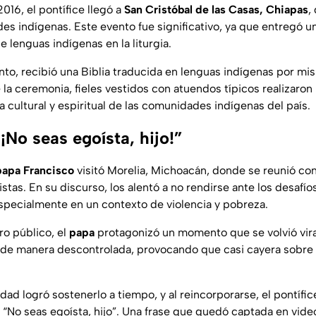
2016, el pontífice llegó a
San Cristóbal de las Casas, Chiapas
,
s indígenas. Este evento fue significativo, ya que entregó u
e lenguas indígenas en la liturgia.
to, recibió una Biblia traducida en lenguas indígenas por mis
e la ceremonia, fieles vestidos con atuendos típicos realizaron 
 cultural y espiritual de las comunidades indígenas del país.
¡No seas egoísta, hijo!”
papa Francisco
visitó Morelia, Michoacán, donde se reunió co
istas. En su discurso, los alentó a no rendirse ante los desafío
especialmente en un contexto de violencia y pobreza.
o público, el
papa
protagonizó un momento que se volvió vir
 de manera descontrolada, provocando que casi cayera sobre 
ad logró sostenerlo a tiempo, y al reincorporarse, el pontífic
e: “No seas egoísta, hijo”. Una frase que quedó captada en vide