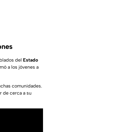
ones
oblados del
Estado
amó a los jóvenes a
 muchas comunidades.
r de cerca a su