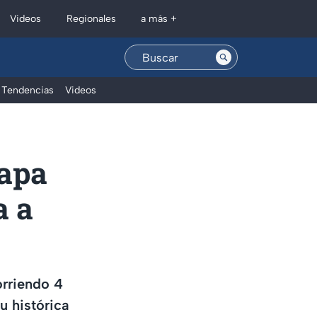
Regionales
Videos
a más +
Tendencias
Videos
papa
a a
orriendo 4
u histórica