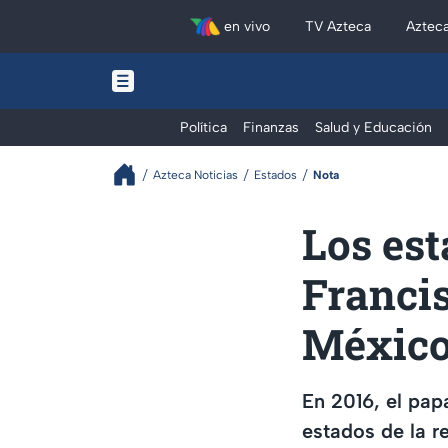
en vivo
TV Azteca
Aztec
Política
Finanzas
Salud y Educación
Azteca Noticias
Estados
Nota
Los est
Francis
Méxic
En 2016, el pap
estados de la re