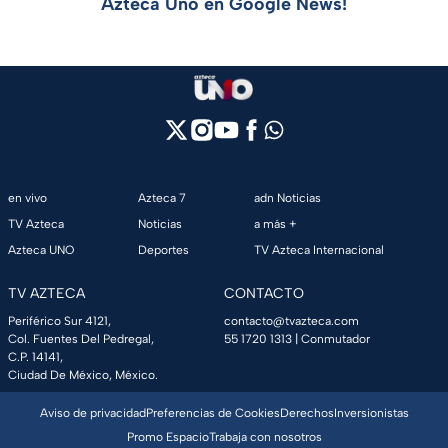
Azteca Uno en Google News!
en vivo
Azteca 7
adn Noticias
TV Azteca
Noticias
a más +
Azteca UNO
Deportes
TV Azteca Internacional
TV AZTECA
CONTACTO
Periférico Sur 4121,
contacto@tvazteca.com
Col. Fuentes Del Pedregal,
55 1720 1313
| Conmutador
C.P. 14141,
Ciudad De México, México.
Aviso de privacidad
Preferencias de Cookies
Derechos
Inversionistas
Promo Espacio
Trabaja con nosotros