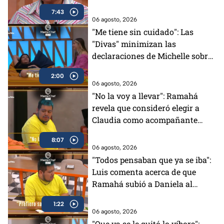
7:43
06 agosto, 2026
"Me tiene sin cuidado": Las
"Divas" minimizan las
declaraciones de Michelle sobre
su distanciamiento en
2:00
MasterChef 24/7 (VIDEO)
06 agosto, 2026
"No la voy a llevar": Ramahá
revela que consideró elegir a
Claudia como acompañante
para su salida del Mundo
8:07
MasterChef (VIDEO)
06 agosto, 2026
"Todos pensaban que ya se iba":
Luis comenta acerca de que
Ramahá subió a Daniela al
balcón en MasterChef 24/7
1:22
06 agosto, 2026
"Que ya se le quitó lo víbora":