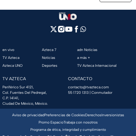
en vivo
Azteca 7
adn Noticias
TV Azteca
Noticias
a más +
Azteca UNO
Deportes
TV Azteca Internacional
TV AZTECA
CONTACTO
Periférico Sur 4121,
contacto@tvazteca.com
Col. Fuentes Del Pedregal,
55 1720 1313
| Conmutador
C.P. 14141,
Ciudad De México, México.
Aviso de privacidad
Preferencias de Cookies
Derechos
Inversionistas
Promo Espacio
Trabaja con nosotros
Programa de ética, integridad y cumplimiento