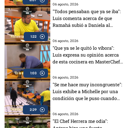
MasterChef (VIDEO)
06 agosto, 2026
"Todos pensaban que ya se iba":
Luis comenta acerca de que
Ramahá subió a Daniela al
balcón en MasterChef 24/7
1:22
06 agosto, 2026
"Que ya se le quitó lo víbora":
Luis expresa su opinión acerca
de esta cocinera en MasterChef
24/7 (VIDEO)
1:03
06 agosto, 2026
"Se me hace muy incongruente":
Luis exhibe a Michelle por una
condición que le puso cuando
tenía el Pin Negro (VIDEO)
2:29
06 agosto, 2026
"El Chef Herrera me odia":
Antrax hizo una fuerte