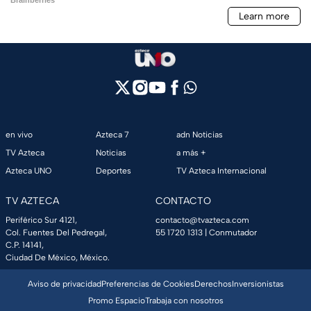
en vivo
Azteca 7
adn Noticias
TV Azteca
Noticias
a más +
Azteca UNO
Deportes
TV Azteca Internacional
TV AZTECA
CONTACTO
Periférico Sur 4121,
contacto@tvazteca.com
Col. Fuentes Del Pedregal,
55 1720 1313
| Conmutador
C.P. 14141,
Ciudad De México, México.
Aviso de privacidad
Preferencias de Cookies
Derechos
Inversionistas
Promo Espacio
Trabaja con nosotros