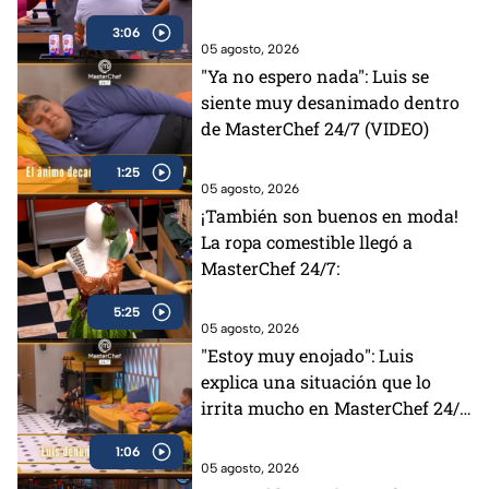
elección de Lancer
3:06
05 agosto, 2026
"Ya no espero nada": Luis se
siente muy desanimado dentro
de MasterChef 24/7 (VIDEO)
1:25
05 agosto, 2026
¡También son buenos en moda!
La ropa comestible llegó a
MasterChef 24/7:
5:25
05 agosto, 2026
"Estoy muy enojado": Luis
explica una situación que lo
irrita mucho en MasterChef 24/7
(VIDEO)
1:06
05 agosto, 2026