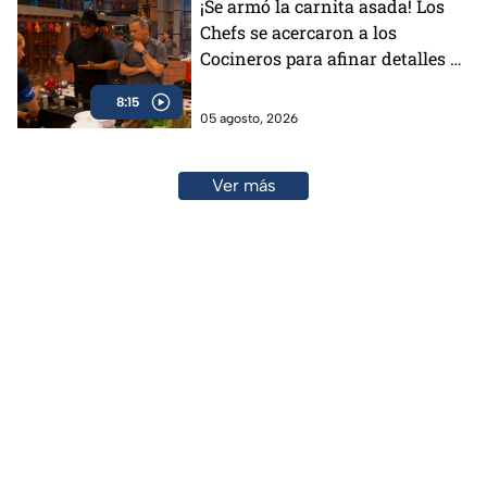
¡Se armó la carnita asada! Los
Chefs se acercaron a los
Cocineros para afinar detalles de
la Batalla por Equipos de
8:15
MasterChef 24/7
05 agosto, 2026
Ver más