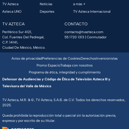
TV Azteca
Noticias
a más +
Azteca UNO
Deportes
TV Azteca Internacional
TV AZTECA
CONTACTO
Periférico Sur 4121,
contacto@tvazteca.com
Col. Fuentes Del Pedregal,
55 1720 1313
| Conmutador
C.P. 14141,
Ciudad De México, México.
Aviso de privacidad
Preferencias de Cookies
Derechos
Inversionistas
Promo Espacio
Trabaja con nosotros
Programa de ética, integridad y cumplimiento
Defensor de Audiencias y Código de Ética de Televisión Azteca III y
Televisora del Valle de México
TV Azteca, M.R. & ©, TV Azteca, S.A.B. de C.V. Todos los derechos reservados,
2025.
Queda prohibida la reproducción total o parcial sin la autorización previa,
expresa y por escrito de su titular.