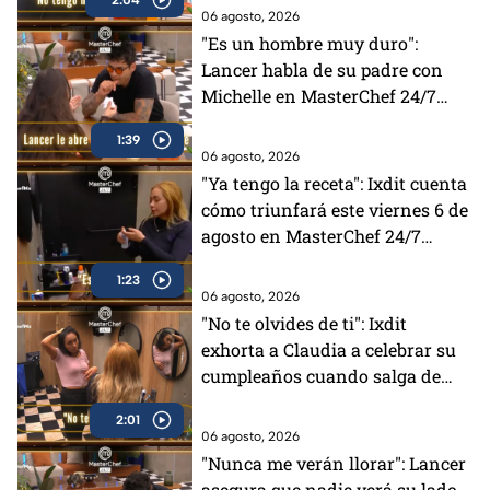
06 agosto, 2026
"Es un hombre muy duro":
Lancer habla de su padre con
Michelle en MasterChef 24/7
(VIDEO)
1:39
06 agosto, 2026
"Ya tengo la receta": Ixdit cuenta
cómo triunfará este viernes 6 de
agosto en MasterChef 24/7
(VIDEO)
1:23
06 agosto, 2026
"No te olvides de ti": Ixdit
exhorta a Claudia a celebrar su
cumpleaños cuando salga de
MasterChef 24/7 (VIDEO)
2:01
06 agosto, 2026
"Nunca me verán llorar": Lancer
asegura que nadie verá su lado