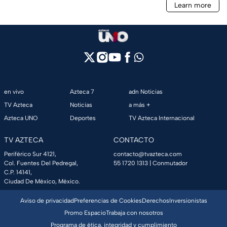
en vivo
Azteca 7
adn Noticias
TV Azteca
Noticias
a más +
Azteca UNO
Deportes
TV Azteca Internacional
TV AZTECA
CONTACTO
Periférico Sur 4121,
contacto@tvazteca.com
Col. Fuentes Del Pedregal,
55 1720 1313
| Conmutador
C.P. 14141,
Ciudad De México, México.
Aviso de privacidad
Preferencias de Cookies
Derechos
Inversionistas
Promo Espacio
Trabaja con nosotros
Programa de ética, integridad y cumplimiento