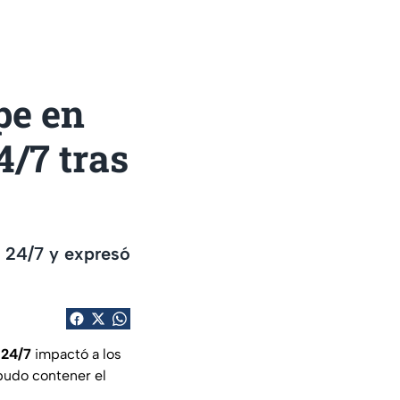
pe en
4/7 tras
f 24/7 y expresó
 24/7
impactó a los
 pudo contener el