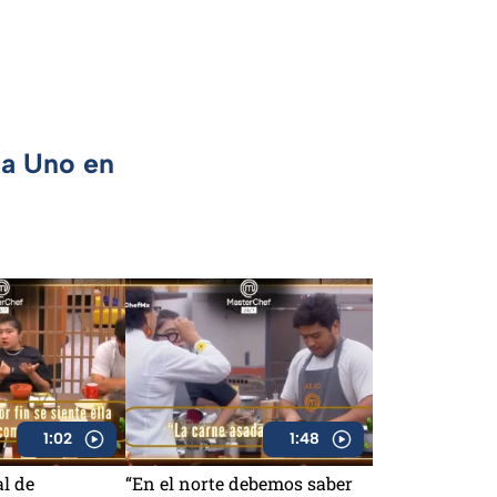
ca Uno en
1:02
1:48
al de
“En el norte debemos saber