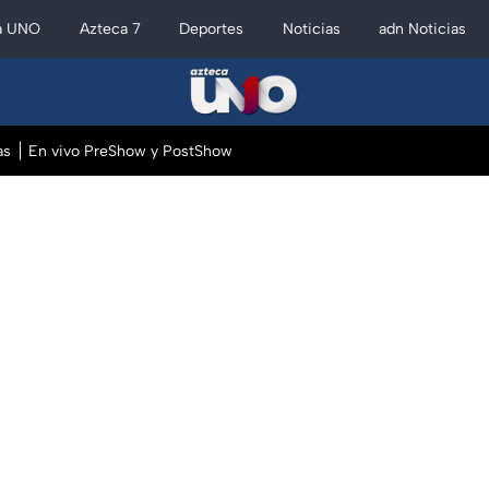
a UNO
Azteca 7
Deportes
Noticias
adn Noticias
as
En vivo PreShow y PostShow