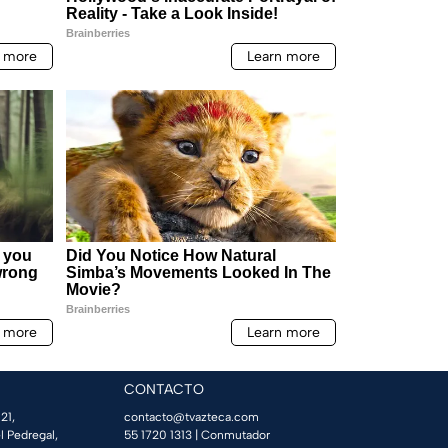
CONTACTO
21,
contacto@tvazteca.com
l Pedregal,
55 1720 1313
| Conmutador