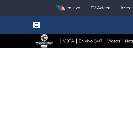
en vivo
TV Azteca
Aztec
VOTA
En vivo 24/7
Videos
Not