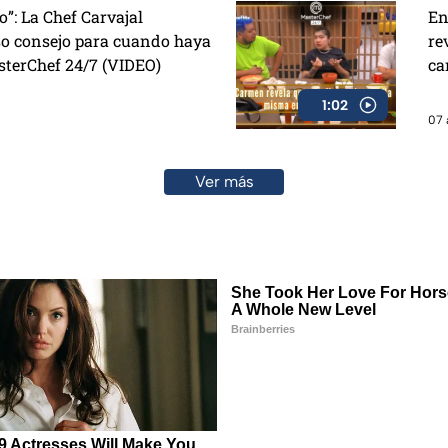
o”: La Chef Carvajal
En
so consejo para cuando haya
re
sterChef 24/7 (VIDEO)
ca
1:02
07 
Ver más