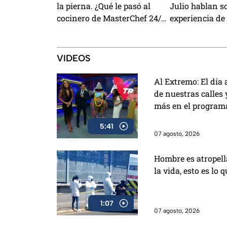
la pierna. ¿Qué le pasó al
Julio hablan s
cocinero de MasterChef 24/7?
experiencia de 
(VIDEO)
Mundo de Mast
(VIDEO)
VIDEOS
Al Extremo: El día 
de nuestras calles y
más en el programa
5:41
07 agosto, 2026
Hombre es atropell
la vida, esto es lo 
1:07
07 agosto, 2026