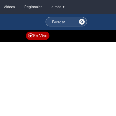
Regionales
Videos
a más +
En Vivo