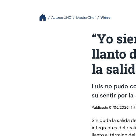
Azteca UNO
MasterChef
Video
“Yo sie
llanto 
la sali
Luis no pudo co
su sentir por l
Publicado 01/06/2026 | 🕑
Sin duda la salida d
integrantes del rea
llanto al término d