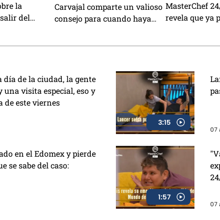
obre la
MasterChef 24
Carvajal comparte un valioso
salir del
revela que ya p
consejo para cuando haya
erChef 24/7
misma. ¿Qué 
poco tiempo en MasterChef
24/7 (VIDEO)
a día de la ciudad, la gente
La
 una visita especial, eso y
pa
 de este viernes
3:15
07 
ado en el Edomex y pierde
"V
que se sabe del caso:
ex
24
1:57
07 