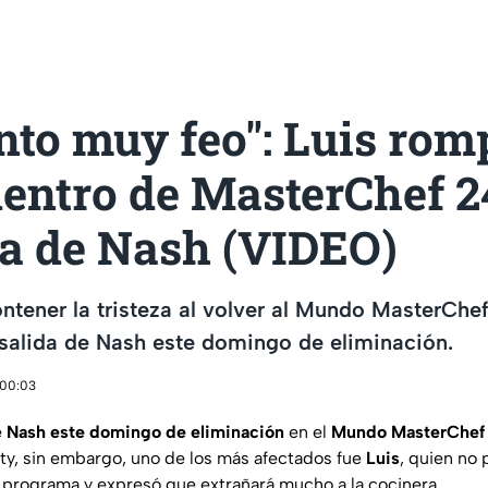
nto muy feo": Luis rom
dentro de MasterChef 2
da de Nash (VIDEO)
ntener la tristeza al volver al Mundo MasterChe
a salida de Nash este domingo de eliminación.
 00:03
e
Nash este domingo de eliminación
en el
Mundo MasterChef
lity, sin embargo, uno de los más afectados fue
Luis
, quien no
el programa y expresó que extrañará mucho a la cocinera.