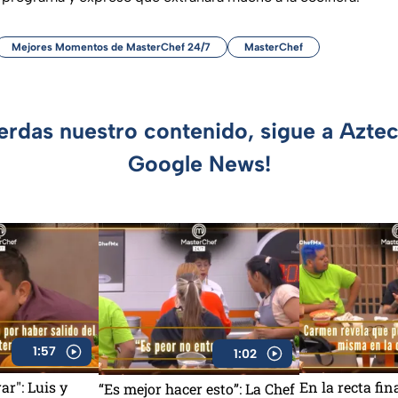
Mejores Momentos de MasterChef 24/7
MasterChef
ierdas nuestro contenido, sigue a Azte
Google News!
1:57
1:02
ar": Luis y
En la recta fin
“Es mejor hacer esto”: La Chef