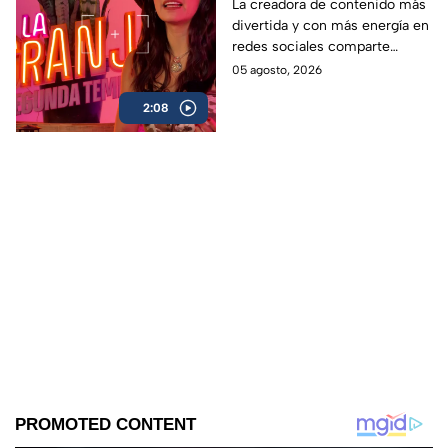
Segunda Temporada,
La creadora de contenido más
divertida y con más energía en
revela que se puede
redes sociales comparte
esperar del reality
detalles asombrosos que serán
05 agosto, 2026
próximamente
parte de La Granja VIP
2:08
Segunda Temporada.