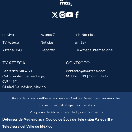
en vivo
Azteca 7
adn Noticias
TV Azteca
Noticias
a más+
Azteca UNO
Deportes
TV Azteca Internacional
TV AZTECA
CONTACTO
Periférico Sur 4121,
contacto@tvazteca.com
Col. Fuentes Del Pedregal,
55 1720 1313
| Conmutador
C.P. 14141,
Ciudad De México, México.
Aviso de privacidad
Preferencias de Cookies
Derechos
Inversionistas
Promo Espacio
Trabaja con nosotros
Programa de ética, integridad y cumplimiento
Defensor de Audiencias y Código de Ética de Televisión Azteca III y
Televisora del Valle de México