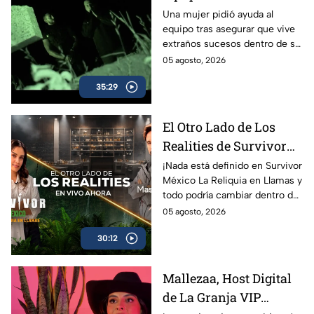
investigan un presunto
Una mujer pidió ayuda al
equipo tras asegurar que vive
caso de brujería que
extraños sucesos dentro de su
aterra a una familia
casa.
05 agosto, 2026
35:29
El Otro Lado de Los
Realities de Survivor
México La Reliquia en
¡Nada está definido en Survivor
México La Reliquia en Llamas y
Llamas del miércoles
todo podría cambiar dentro de
05 de agosto
las tribus!
05 agosto, 2026
30:12
Mallezaa, Host Digital
de La Granja VIP