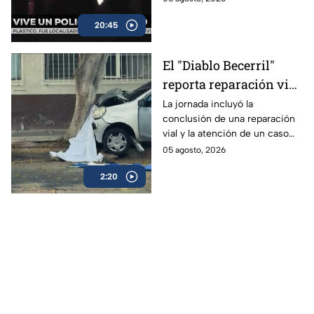
Alejandra Magaña.
20:45
El "Diablo Becerril"
reporta reparación vial
y un hecho trágico en
La jornada incluyó la
conclusión de una reparación
CDMX
vial y la atención de un caso
que movilizó a las autoridades.
05 agosto, 2026
2:20