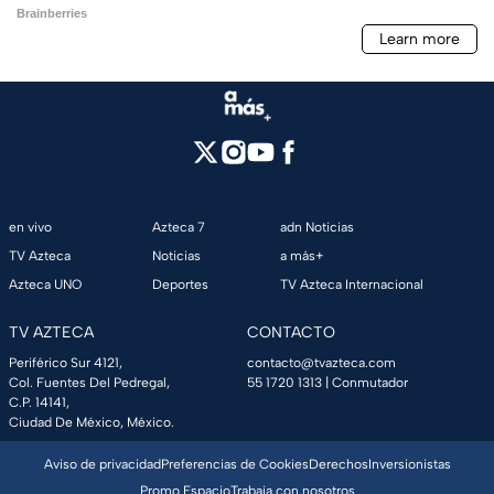
en vivo
Azteca 7
adn Noticias
TV Azteca
Noticias
a más+
Azteca UNO
Deportes
TV Azteca Internacional
TV AZTECA
CONTACTO
Periférico Sur 4121,
contacto@tvazteca.com
Col. Fuentes Del Pedregal,
55 1720 1313
| Conmutador
C.P. 14141,
Ciudad De México, México.
Aviso de privacidad
Preferencias de Cookies
Derechos
Inversionistas
Promo Espacio
Trabaja con nosotros