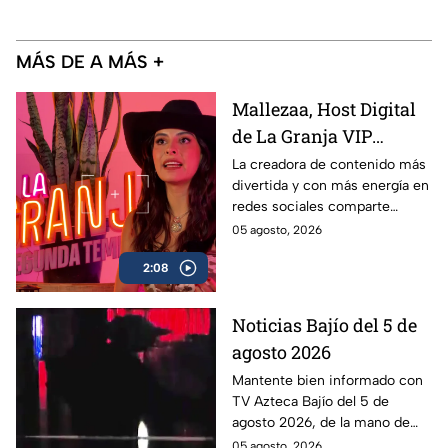
MÁS DE A MÁS +
Mallezaa, Host Digital
de La Granja VIP
Segunda Temporada,
La creadora de contenido más
divertida y con más energía en
revela que se puede
redes sociales comparte
esperar del reality
detalles asombrosos que serán
05 agosto, 2026
próximamente
parte de La Granja VIP
2:08
Segunda Temporada.
Noticias Bajío del 5 de
agosto 2026
Mantente bien informado con
TV Azteca Bajío del 5 de
agosto 2026, de la mano de
Santiago Espinoza Figueroa y
05 agosto, 2026