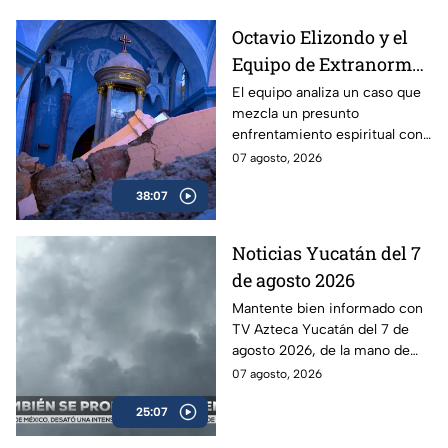
Octavio Elizondo y el
Equipo de Extranormal
investigan el colapso
El equipo analiza un caso que
mezcla un presunto
de un templo y una
enfrentamiento espiritual con
presunta batalla
el derrumbe de un histórico
07 agosto, 2026
espiritual
templo.
38:07
Noticias Yucatán del 7
de agosto 2026
Mantente bien informado con
TV Azteca Yucatán del 7 de
agosto 2026, de la mano de
Lily Camino.
07 agosto, 2026
25:07