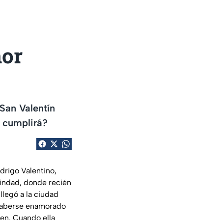
mor
San Valentín
o cumplirá?
drigo Valentino,
cindad, donde recién
 llegó a la ciudad
 haberse enamorado
ien. Cuando ella