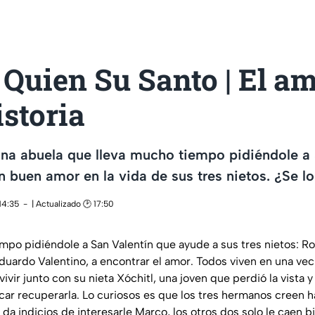
Quien Su Santo | El a
istoria
na abuela que lleva mucho tiempo pidiéndole a 
un buen amor en la vida de sus tres nietos. ¿Se l
14:35
| Actualizado 🕑 17:50
mpo pidiéndole a San Valentín que ayude a sus tres nietos: Ro
duardo Valentino, a encontrar el amor. Todos viven en una ve
ivir junto con su nieta Xóchitl, una joven que perdió la vista y
car recuperarla. Lo curiosos es que los tres hermanos creen
a da indicios de interesarle Marco, los otros dos solo le caen b