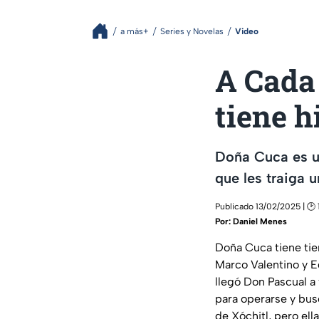
a más+
Series y Novelas
Video
A Cada 
tiene h
Doña Cuca es u
que les traiga 
Publicado 13/02/2025 | 🕑 
Por:
Daniel Menes
Doña Cuca tiene tie
Marco Valentino y E
llegó Don Pascual a v
para operarse y bus
de Xóchitl, pero ell