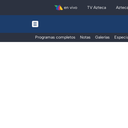
en vivo
TV Azteca
Aztec
Programas completos
Notas
Galerías
Especia