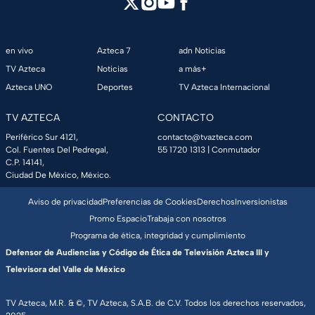
en vivo
Azteca 7
adn Noticias
TV Azteca
Noticias
a más+
Azteca UNO
Deportes
TV Azteca Internacional
TV AZTECA
CONTACTO
Periférico Sur 4121,
contacto@tvazteca.com
Col. Fuentes Del Pedregal,
55 1720 1313
| Conmutador
C.P. 14141,
Ciudad De México, México.
Aviso de privacidad
Preferencias de Cookies
Derechos
Inversionistas
Promo Espacio
Trabaja con nosotros
Programa de ética, integridad y cumplimiento
Defensor de Audiencias y Código de Ética de Televisión Azteca III y
Televisora del Valle de México
TV Azteca, M.R. & ©, TV Azteca, S.A.B. de C.V. Todos los derechos reservados,