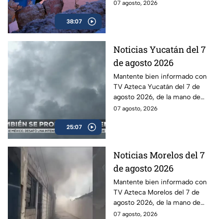
el derrumbe de un histórico
07 agosto, 2026
espiritual
templo.
38:07
Noticias Yucatán del 7
de agosto 2026
Mantente bien informado con
TV Azteca Yucatán del 7 de
agosto 2026, de la mano de
Lily Camino.
07 agosto, 2026
25:07
Noticias Morelos del 7
de agosto 2026
Mantente bien informado con
TV Azteca Morelos del 7 de
agosto 2026, de la mano de
Alexis Balbuena.
07 agosto, 2026