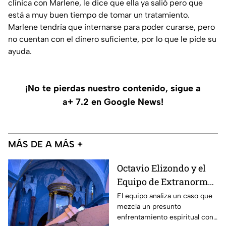
clínica con Marlene, le dice que ella ya salió pero que
está a muy buen tiempo de tomar un tratamiento.
Marlene tendría que internarse para poder curarse, pero
no cuentan con el dinero suficiente, por lo que le pide su
ayuda.
¡No te pierdas nuestro contenido, sigue a
a+ 7.2 en Google News!
MÁS DE A MÁS +
Octavio Elizondo y el
Equipo de Extranormal
investigan el colapso
El equipo analiza un caso que
mezcla un presunto
de un templo y una
enfrentamiento espiritual con
presunta batalla