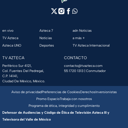
en vivo
Azteca 7
adn Noticias
TV Azteca
Noticias
a más +
Azteca UNO
Deportes
TV Azteca Internacional
TV AZTECA
CONTACTO
Periférico Sur 4121,
contacto@tvazteca.com
Col. Fuentes Del Pedregal,
55 1720 1313
| Conmutador
C.P. 14141,
Ciudad De México, México.
Aviso de privacidad
Preferencias de Cookies
Derechos
Inversionistas
Promo Espacio
Trabaja con nosotros
Programa de ética, integridad y cumplimiento
Defensor de Audiencias y Código de Ética de Televisión Azteca III y
Televisora del Valle de México