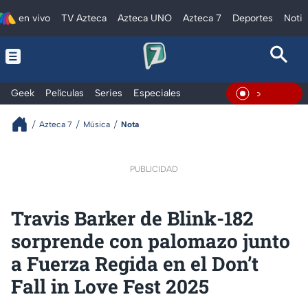
en vivo
TV Azteca
Azteca UNO
Azteca 7
Deportes
Notic
Geek
Películas
Series
Especiales
En Vivo
Azteca 7
Música
Nota
PUBLICIDAD
Travis Barker de Blink-182
sorprende con palomazo junto
a Fuerza Regida en el Don’t
Fall in Love Fest 2025