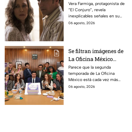
revela INQUIETANTES
Vera Farmiga, protagonista de
“El Conjuro”, revela
señales en su cuerpo
inexplicables señales en su
durante la grabación de
cuerpo durante el rodaje de la
06 agosto, 2026
la película
película
Se filtran imágenes de
La Oficina México
temporada 2 y un
Parece que la segunda
temporada de La Oficina
detalle desata teorías
México está cada vez más
entre los fans
cerca, pues el elenco ya se
06 agosto, 2026
encuentra en grabaciones y ya
se filtraron las primeras
imágenes del set.