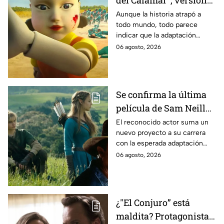
Estados Unidos? Esto
Aunque la historia atrapó a
todo mundo, todo parece
es lo que se sabe al
indicar que la adaptación
momento
podría ser cancelada:
06 agosto, 2026
Se confirma la última
película de Sam Neill
antes de morir: esto es
El reconocido actor suma un
nuevo proyecto a su carrera
lo que se sabe hasta
con la esperada adaptación
ahora
cinematográfica del popular
06 agosto, 2026
videojuego.
¿"El Conjuro” está
maldita? Protagonista