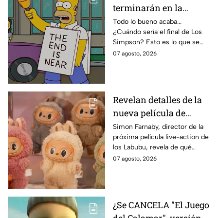
terminarán en la
temporada 40? Actriz
Todo lo bueno acaba...
¿Cuándo sería el final de Los
de Bart Simpson da
Simpson? Esto es lo que se
IMPACTANTE
sabe:
07 agosto, 2026
declaración
Revelan detalles de la
nueva película de
Labubu: de qué tratará
Simon Farnaby, director de la
próxima película live-action de
y cuándo se estrena
los Labubu, revela de qué
tratará la cinta. Aquí te
07 agosto, 2026
contamos los detalles.
¿Se CANCELA "El Juego
del Calamar", versión