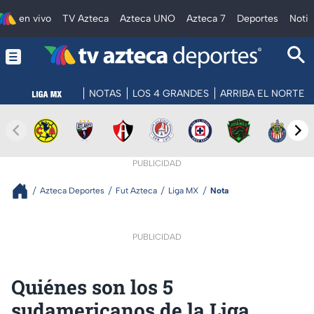
en vivo
TV Azteca
Azteca UNO
Azteca 7
Deportes
Notic
NOTAS
LOS 4 GRANDES
ARRIBA EL NORTE
PUBLICIDAD
Azteca Deportes
Fut Azteca
Liga MX
Nota
PUBLICIDAD
Quiénes son los 5
sudamericanos de la Liga