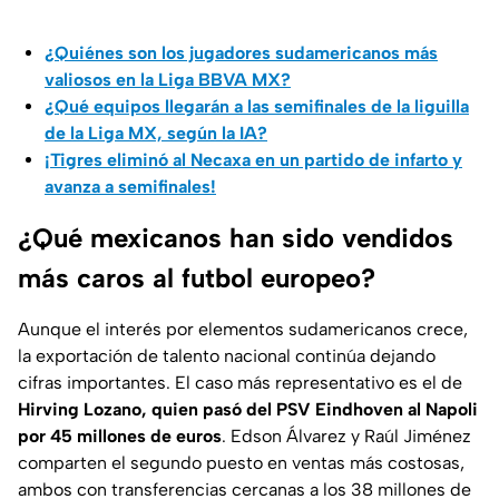
¿Quiénes son los jugadores sudamericanos más
valiosos en la Liga BBVA MX?
¿Qué equipos llegarán a las semifinales de la liguilla
de la Liga MX, según la IA?
¡Tigres eliminó al Necaxa en un partido de infarto y
avanza a semifinales!
¿Qué mexicanos han sido vendidos
más caros al futbol europeo?
Aunque el interés por elementos sudamericanos crece,
la exportación de talento nacional continúa dejando
cifras importantes. El caso más representativo es el de
Hirving Lozano, quien pasó del PSV Eindhoven al Napoli
por 45 millones de euros
. Edson Álvarez y Raúl Jiménez
comparten el segundo puesto en ventas más costosas,
ambos con transferencias cercanas a los 38 millones de