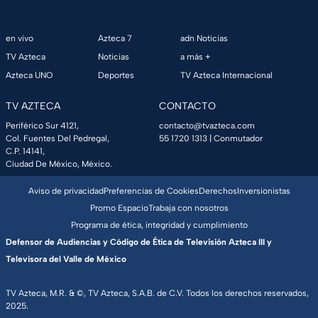
en vivo
Azteca 7
adn Noticias
TV Azteca
Noticias
a más +
Azteca UNO
Deportes
TV Azteca Internacional
TV AZTECA
CONTACTO
Periférico Sur 4121,
contacto@tvazteca.com
Col. Fuentes Del Pedregal,
55 1720 1313
| Conmutador
C.P. 14141,
Ciudad De México, México.
Aviso de privacidad
Preferencias de Cookies
Derechos
Inversionistas
Promo Espacio
Trabaja con nosotros
Programa de ética, integridad y cumplimiento
Defensor de Audiencias y Código de Ética de Televisión Azteca III y
Televisora del Valle de México
TV Azteca, M.R. & ©, TV Azteca, S.A.B. de C.V. Todos los derechos reservados,
2025.