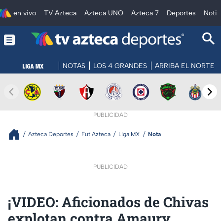
en vivo
TV Azteca
Azteca UNO
Azteca 7
Deportes
Notic
NOTAS
LOS 4 GRANDES
ARRIBA EL NORTE
PUBLICIDAD
Azteca Deportes
Fut Azteca
Liga MX
Nota
PUBLICIDAD
¡VIDEO: Aficionados de Chivas
explotan contra Amaury