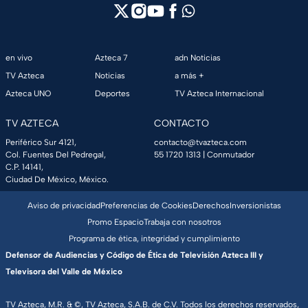
en vivo
Azteca 7
adn Noticias
TV Azteca
Noticias
a más +
Azteca UNO
Deportes
TV Azteca Internacional
TV AZTECA
CONTACTO
Periférico Sur 4121,
contacto@tvazteca.com
Col. Fuentes Del Pedregal,
55 1720 1313
| Conmutador
C.P. 14141,
Ciudad De México, México.
Aviso de privacidad
Preferencias de Cookies
Derechos
Inversionistas
Promo Espacio
Trabaja con nosotros
Programa de ética, integridad y cumplimiento
Defensor de Audiencias y Código de Ética de Televisión Azteca III y
Televisora del Valle de México
TV Azteca, M.R. & ©, TV Azteca, S.A.B. de C.V. Todos los derechos reservados,