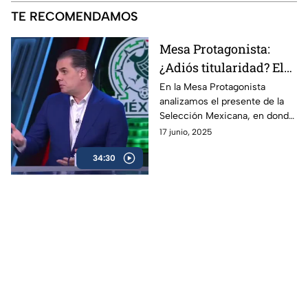
TE RECOMENDAMOS
Mesa Protagonista:
¿Adiós titularidad? El
jugador que está
En la Mesa Protagonista
analizamos el presente de la
decepcionando en la
Selección Mexicana, en donde
Selección Mexicana
el portero Luis Ángel Malagón
17 junio, 2025
estaría decepcionando con su
34:30
desempeño