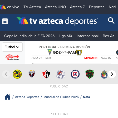
en vivo
TV Azteca
Azteca UNO
Azteca 7
Deportes
Notic
Copa Mundial de la FIFA 2026
Liga MX
Internacional
Box Azte
Futbol
PORTUGAL - PRIMERA DIVISIÓN
GDE
-
-
FAM
VS
AGO 07 - 13:15
MINXMIN
AGO 07 - 17
PUBLICIDAD
Azteca Deportes
Mundial de Clubes 2025
Nota
PUBLICIDAD