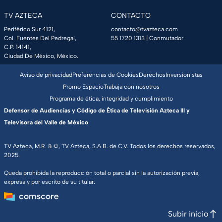
TV AZTECA
CONTACTO
Periférico Sur 4121,
contacto@tvazteca.com
Col. Fuentes Del Pedregal,
55 1720 1313
| Conmutador
C.P. 14141,
Ciudad De México, México.
Aviso de privacidad
Preferencias de Cookies
Derechos
Inversionistas
Promo Espacio
Trabaja con nosotros
Programa de ética, integridad y cumplimiento
Defensor de Audiencias y Código de Ética de Televisión Azteca III y
Televisora del Valle de México
TV Azteca, M.R. & ©, TV Azteca, S.A.B. de C.V. Todos los derechos reservados,
2025.
Queda prohibida la reproducción total o parcial sin la autorización previa,
expresa y por escrito de su titular.
Subir inicio