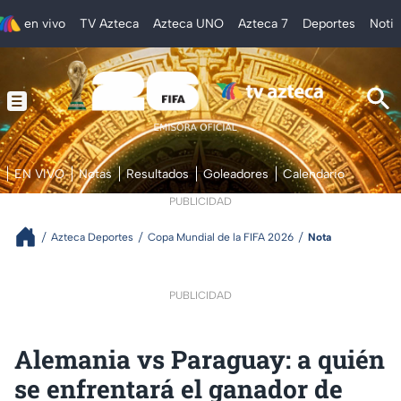
en vivo
TV Azteca
Azteca UNO
Azteca 7
Deportes
Notic
EN VIVO
Notas
Resultados
Goleadores
Calendario
PUBLICIDAD
Azteca Deportes
Copa Mundial de la FIFA 2026
Nota
PUBLICIDAD
Alemania vs Paraguay: a quién
se enfrentará el ganador de