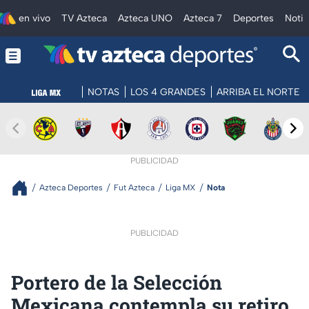
en vivo
TV Azteca
Azteca UNO
Azteca 7
Deportes
Notic
NOTAS
LOS 4 GRANDES
ARRIBA EL NORTE
PUBLICIDAD
Azteca Deportes
Fut Azteca
Liga MX
Nota
PUBLICIDAD
Portero de la Selección
Mexicana contempla su retiro