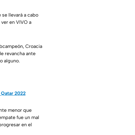
 se llevará a cabo
s ver en VIVO a
subcampeón, Croacia
de revancha ante
o alguno.
n Qatar 2022
ente menor que
 empate fue un mal
progresar en el