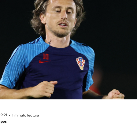
09:21
1 minuto lectura
mpos