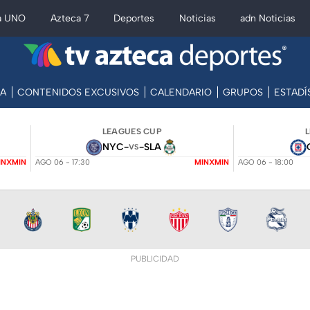
a UNO
Azteca 7
Deportes
Noticias
adn Noticias
CA
CONTENIDOS EXCUSIVOS
CALENDARIO
GRUPOS
ESTADÍ
LEAGUES CUP
NYC
-
-
SLA
VS
INXMIN
AGO 06 - 17:30
MINXMIN
AGO 06 - 18:00
PUBLICIDAD