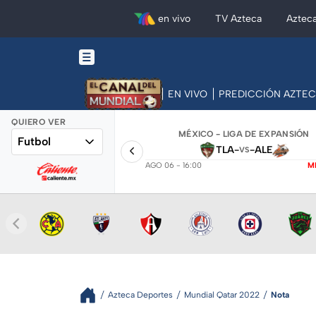
en vivo
TV Azteca
Aztec
EN VIVO
PREDICCIÓN AZTE
QUIERO VER
MÉXICO - LIGA DE EXPANSIÓN
Futbol
TLA
-
-
ALE
VS
AGO 06 - 16:00
M
Azteca Deportes
Mundial Qatar 2022
Nota