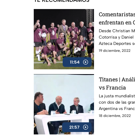
TE RECOMENDAMOS
Comentaristas
enfrentan en Q
Desde Christian Mar
Cotorrisa y Daniel
Azteca Deportes s
19 diciembre, 2022
11:54
Titanes | Anál
vs Francia
La justa mundialis
con dos de las gra
Argentina vs Franci
18 diciembre, 2022
21:57