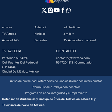
en vivo
Azteca 7
adn Noticias
TV Azteca
Noticias
a más +
Azteca UNO
Deportes
TV Azteca Internacional
TV AZTECA
CONTACTO
Periférico Sur 4121,
contacto@tvazteca.com
Col. Fuentes Del Pedregal,
55 1720 1313
| Conmutador
C.P. 14141,
Ciudad De México, México.
Aviso de privacidad
Preferencias de Cookies
Derechos
Inversionistas
Promo Espacio
Trabaja con nosotros
Programa de ética, integridad y cumplimiento
Defensor de Audiencias y Código de Ética de Televisión Azteca III y
Televisora del Valle de México