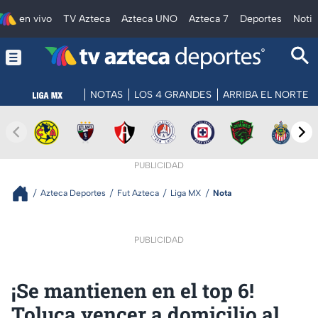
en vivo
TV Azteca
Azteca UNO
Azteca 7
Deportes
Notic
NOTAS
LOS 4 GRANDES
ARRIBA EL NORTE
PUBLICIDAD
Azteca Deportes
Fut Azteca
Liga MX
Nota
PUBLICIDAD
¡Se mantienen en el top 6!
Toluca vencer a domicilio al