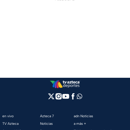
en vivo
Azteca 7
adn Noticias
TV Azteca
Noticias
a más +