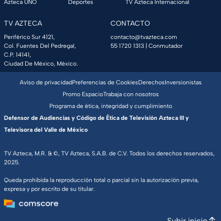
Azteca UNO
Deportes
TV Azteca Internacional
TV AZTECA
CONTACTO
Periférico Sur 4121,
contacto@tvazteca.com
Col. Fuentes Del Pedregal,
55 1720 1313
| Conmutador
C.P. 14141,
Ciudad De México, México.
Aviso de privacidad
Preferencias de Cookies
Derechos
Inversionistas
Promo Espacio
Trabaja con nosotros
Programa de ética, integridad y cumplimiento
Defensor de Audiencias y Código de Ética de Televisión Azteca III y
Televisora del Valle de México
TV Azteca, M.R. & ©, TV Azteca, S.A.B. de C.V. Todos los derechos reservados,
2025.
Queda prohibida la reproducción total o parcial sin la autorización previa,
expresa y por escrito de su titular.
Subir inicio