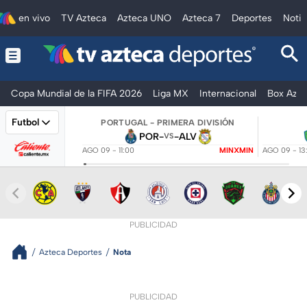
en vivo
TV Azteca
Azteca UNO
Azteca 7
Deportes
Notic
Copa Mundial de la FIFA 2026
Liga MX
Internacional
Box Azte
Futbol
PORTUGAL - PRIMERA DIVISIÓN
POR
-
-
ALV
VS
AGO 09 - 11:00
MINXMIN
AGO 09 - 13
PUBLICIDAD
Azteca Deportes
Nota
PUBLICIDAD