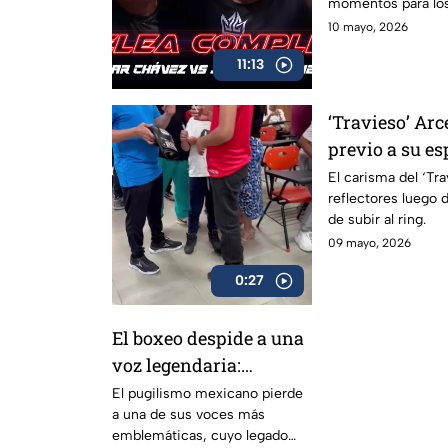
momentos para los
10 mayo, 2026
11:13
‘Travieso’ Arc
previo a su e
El carisma del ‘Tra
reflectores luego 
de subir al ring.
09 mayo, 2026
0:27
El boxeo despide a una
voz legendaria:
Eduardo Lamazón
El pugilismo mexicano pierde
a una de sus voces más
emblemáticas, cuyo legado