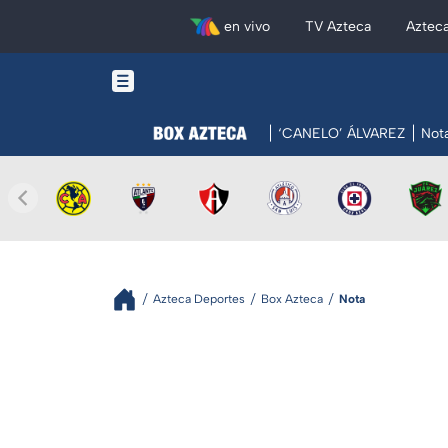
en vivo
TV Azteca
Aztec
‘CANELO’ ÁLVAREZ
Not
Azteca Deportes
Box Azteca
Nota