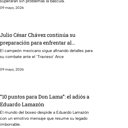
superaran sin problemas la báscula.
09 mayo, 2026
Julio César Chávez continúa su
preparación para enfrentar al
‘Travieso’ Arce
El campeón mexicano sigue afinando detalles para
su combate ante el ‘Travieso’ Arce
09 mayo, 2026
“10 puntos para Don Lama”: el adiós a
Eduardo Lamazón
El mundo del boxeo despide a Eduardo Lamazón
con un emotivo mensaje que resume su legado
imborrable.