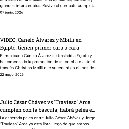
grandes intercambios. Revive el combate completo
entre Marco Verde y David Camacho en una función
07 junio, 2026
imperdible de Box Azteca.
VIDEO: Canelo Álvarez y Mbilli en
Egipto, tienen primer cara a cara
El mexicano Canelo Álvarez se trasladó a Egipto y
ha comenzado la promoción de su combate ante el
francés Christian Mbilli que sucederá en el mes de
septiembre.
22 mayo, 2026
Julio César Chávez vs ‘Travieso’ Arce
cumplen con la báscula; habrá pelea en
Box Azteca
La esperada pelea entre Julio César Chávez y Jorge
‘Travieso’ Arce ya está lista luego de que ambos