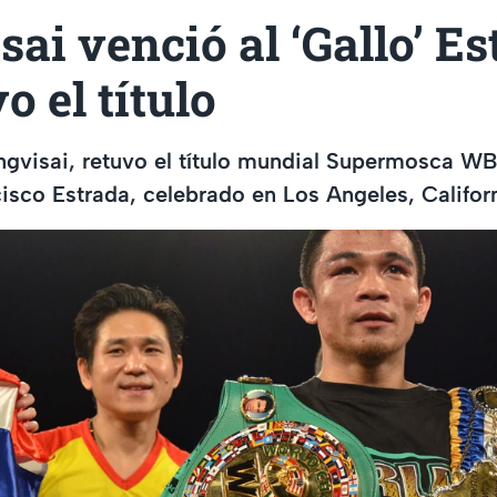
ai venció al ‘Gallo’ Es
 el título
ngvisai, retuvo el título mundial Supermosca W
isco Estrada, celebrado en Los Angeles, Califor