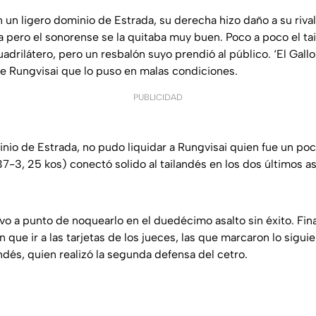
 un ligero dominio de Estrada, su derecha hizo daño a su rival
ra pero el sonorense se la quitaba muy buen. Poco a poco el t
drilátero, pero un resbalón suyo prendió al público. ‘El Gallo
de Rungvisai que lo puso en malas condiciones.
PUBLICIDAD
nio de Estrada, no pudo liquidar a Rungvisai quien fue un poc
7-3, 25 kos) conectó solido al tailandés en los dos últimos as
vo a punto de noquearlo en el duedécimo asalto sin éxito. Fi
 que ir a las tarjetas de los jueces, las que marcaron lo siguien
landés, quien realizó la segunda defensa del cetro.