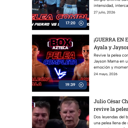
intensidad, inter
principio a fin.
27 julio, 2026
17:20
¡GUERRA EN E
Ayala y Jayso
todo
Revive la pelea co
Jayson Mama en una
emoción y momento
ring.
24 mayo, 2026
19:39
Julio César Ch
revive la pel
Dos leyendas del 
una pelea llena de