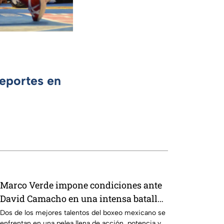
Deportes en
Marco Verde impone condiciones ante
David Camacho en una intensa batalla
de Box Azteca
Dos de los mejores talentos del boxeo mexicano se
enfrentan en una pelea llena de acción, potencia y