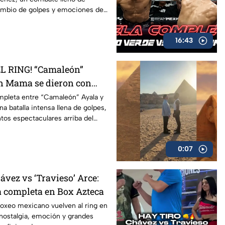
cambio de golpes y emociones de
16:43
L RING! “Camaleón”
n Mama se dieron con
mpleta entre “Camaleón” Ayala y
 batalla intensa llena de golpes,
s espectaculares arriba del
0:07
ávez vs ‘Travieso’ Arce:
ea completa en Box Azteca
boxeo mexicano vuelven al ring en
 nostalgia, emoción y grandes