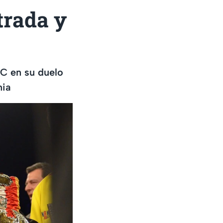
trada y
BC en su duelo
nia