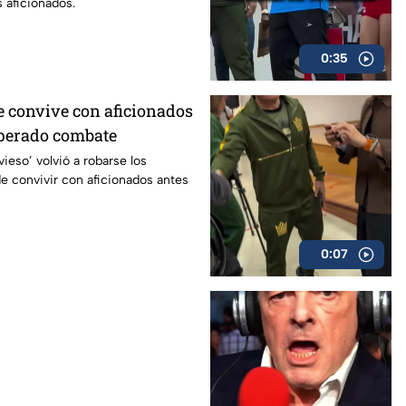
 aficionados.
0:35
e convive con aficionados
sperado combate
vieso’ volvió a robarse los
de convivir con aficionados antes
0:07