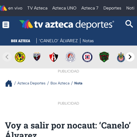
en vivo
TV Azteca
Azteca UNO
Azteca 7
Deportes
Notic
‘CANELO’ ÁLVAREZ
Notas
PUBLICIDAD
Azteca Deportes
Box Azteca
Nota
PUBLICIDAD
Voy a salir por nocaut: ‘Canelo’
Álvarez