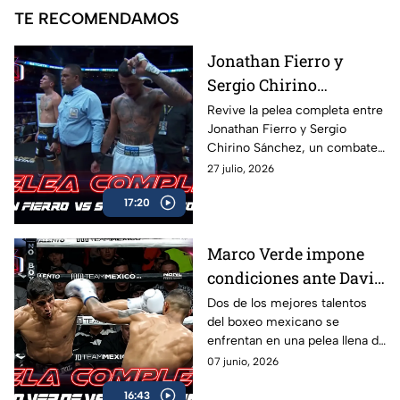
TE RECOMENDAMOS
Jonathan Fierro y
Sergio Chirino
protagonizan una
Revive la pelea completa entre
Jonathan Fierro y Sergio
guerra sobre el ring
Chirino Sánchez, un combate
lleno de intensidad,
27 julio, 2026
intercambio de golpes y
17:20
emociones de principio a fin.
Marco Verde impone
condiciones ante David
Camacho en una
Dos de los mejores talentos
del boxeo mexicano se
intensa batalla de Box
enfrentan en una pelea llena de
Azteca
acción, potencia y grandes
07 junio, 2026
intercambios. Revive el
16:43
combate completo entre