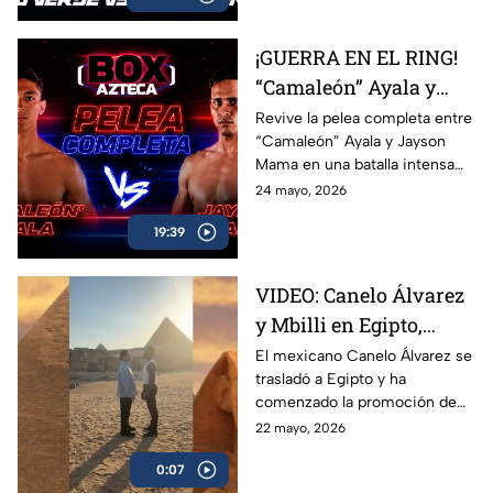
Marco Verde y David Camacho
en una función imperdible de
¡GUERRA EN EL RING!
Box Azteca.
“Camaleón” Ayala y
Jayson Mama se
Revive la pelea completa entre
“Camaleón” Ayala y Jayson
dieron con todo
Mama en una batalla intensa
llena de golpes, emoción y
24 mayo, 2026
momentos espectaculares
19:39
arriba del ring.
VIDEO: Canelo Álvarez
y Mbilli en Egipto,
tienen primer cara a
El mexicano Canelo Álvarez se
trasladó a Egipto y ha
cara
comenzado la promoción de
su combate ante el francés
22 mayo, 2026
Christian Mbilli que sucederá
0:07
en el mes de septiembre.