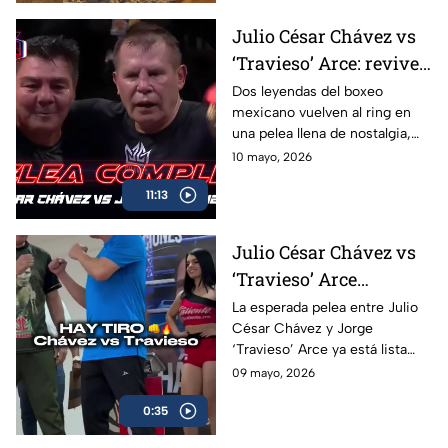
Julio César Chávez vs
‘Travieso’ Arce: revive
la pelea completa en
Dos leyendas del boxeo
mexicano vuelven al ring en
Box Azteca
una pelea llena de nostalgia,
emoción y grandes momentos
10 mayo, 2026
para los aficionados.
11:13
Julio César Chávez vs
‘Travieso’ Arce
cumplen con la
La esperada pelea entre Julio
César Chávez y Jorge
báscula; habrá pelea en
‘Travieso’ Arce ya está lista
Box Azteca
luego de que ambos superaran
09 mayo, 2026
sin problemas la báscula.
0:35