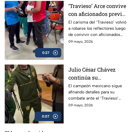
‘Travieso’ Arce convive
con aficionados previo
a su esperado combate
El carisma del ‘Travieso’ volvió
a robarse los reflectores luego
de convivir con aficionados
antes de subir al ring.
09 mayo, 2026
0:27
Julio César Chávez
continúa su
preparación para
El campeón mexicano sigue
afinando detalles para su
enfrentar al ‘Travieso’
combate ante el ‘Travieso’
Arce
Arce
09 mayo, 2026
0:07