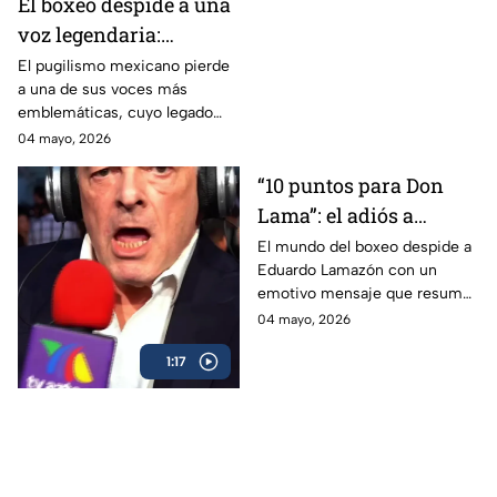
El boxeo despide a una
voz legendaria:
Eduardo Lamazón
El pugilismo mexicano pierde
a una de sus voces más
emblemáticas, cuyo legado
marcó a generaciones.
04 mayo, 2026
“10 puntos para Don
Lama”: el adiós a
Eduardo Lamazón
El mundo del boxeo despide a
Eduardo Lamazón con un
emotivo mensaje que resume
su legado imborrable.
04 mayo, 2026
1:17