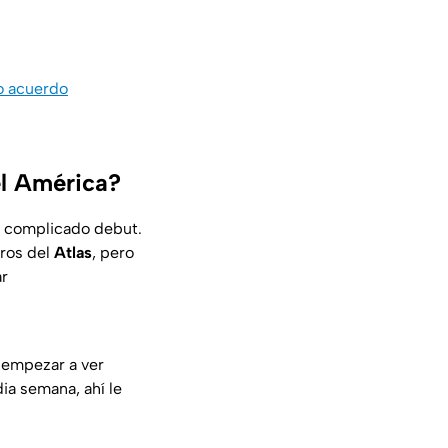
co acuerdo
el América?
 complicado debut.
gros del
Atlas
, pero
ar
a empezar a ver
ia semana, ahí le