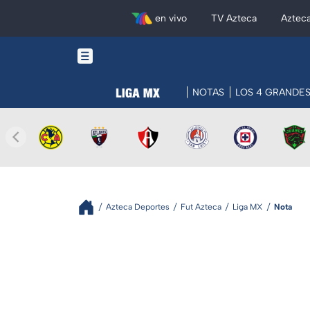
en vivo
TV Azteca
Aztec
NOTAS
LOS 4 GRANDE
Azteca Deportes
Fut Azteca
Liga MX
Nota