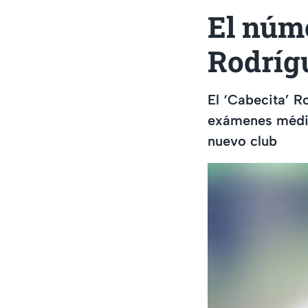
El núme
Rodríg
El ‘Cabecita’ R
exámenes médic
nuevo club