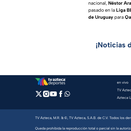
nacional,
Néstor Ara
pasado en la
Liga 
de Uruguay
para
Qa
¡Noticias 
en vivo
TV Azte
Azteca 
TV Azteca, M.R. & ©, TV Azteca, S.A.B. de C.V. Todos los d
Queda prohibida la reproducción total o parcial sin la autoriz