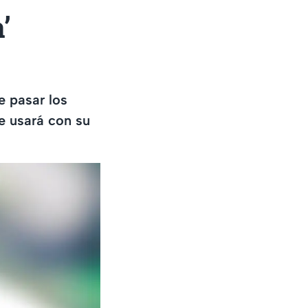
’
e pasar los
e usará con su