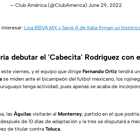
— Club América (@ClubAmerica)
June 29, 2022
 interesar:
Liga BBVA MX y Serie A de Italia firman un históri
ía debutar el 'Cabecita' Rodríguez con 
 este viernes, y el equipo que dirige
Fernando Ortiz
tendrá un
a
se miden ante el bicampeón del futbol mexicano, los rojine
 uruguayo tenga actividad, pues apenas se acaba de incorpor
ha, las
Águilas
visitarán al
Monterrey
, partido en el que podrí
, después de 10 días de adaptación y la tres se disputará a med
ez de titular contra
Toluca
.