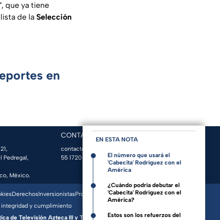
'
, que ya tiene
lista de la
Selección
Deportes en
CONTACTO
EN ESTA NOTA
21,
contacto@tvazteca.com
El número que usará el
l Pedregal,
55 1720 1313
| Conmutador
'Cabecita' Rodríguez con el
América
co, México.
¿Cuándo podría debutar el
'Cabecita' Rodríguez con el
okies
Derechos
Inversionistas
Promo Espacio
América?
 integridad y cumplimiento
Estos son los refuerzos del
a de Televisión Azteca III y Televisora del Valle de