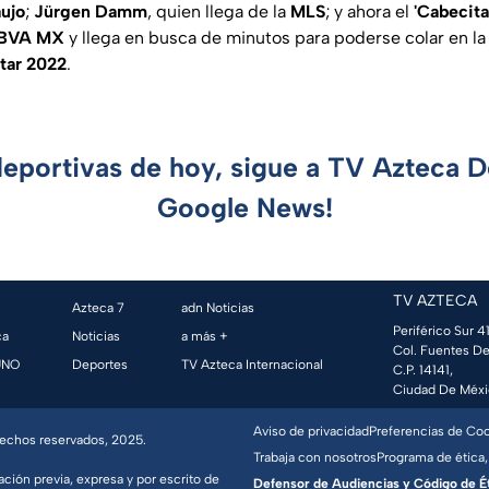
ujo
;
Jürgen Damm
, quien llega de la
MLS
; y ahora el
'Cabecita
BBVA MX
y llega en busca de minutos para poderse colar en la 
tar 2022
.
deportivas de hoy, sigue a TV Azteca 
Google News!
TV AZTECA
Azteca 7
adn Noticias
Periférico Sur 41
ca
Noticias
a más +
Col. Fuentes De
UNO
Deportes
TV Azteca Internacional
C.P. 14141,
Ciudad De Méxi
Aviso de privacidad
Preferencias de Co
erechos reservados, 2025.
Trabaja con nosotros
Programa de ética,
ación previa, expresa y por escrito de
Defensor de Audiencias y Código de Étic