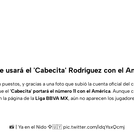
e usará el 'Cabecita' Rodríguez con el A
 puestos, y gracias a una foto que subió la cuenta oficial del
ue el
'Cabecita' portará el número 11 con el América
. Aunque 
n la página de la
Liga BBVA MX
, aún no aparecen los jugador
📸 | Ya en el Nido 🦅🇺🇾
pic.twitter.com/idqYsxQcmj