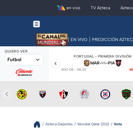
en vivo
TV Azteca
Aztec
EN VIVO
PREDICCIÓN AZTE
QUIERO VER
PORTUGAL - PRIMERA DIVISIÓN
Futbol
MAR
-
-
PIA
VS
AGO 08 - 08:30
M
Azteca Deportes
Mundial Qatar 2022
Nota