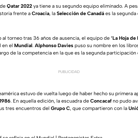
de
Qatar 2022
ya tiene a su segundo equipo eliminado. A pe
storia frente a
Croacia
, la
Selección de Canadá
es la segunda 
 al torneo tras 36 años de ausencia, el equipo de
‘La Hoja de
 en el
Mundial
.
Alphonso Davies
puso su nombre en los libro
largo de la competencia en la que es la segunda participación 
PUBLICIDAD
eamérica estuvo de vuelta luego de haber hecho su primera ap
1986
. En aquella edición, la escuadra de
Concacaf
no pudo ava
sus tres encuentros del
Grupo C
, que compartieron con la
Unió
f se refleja en el Mundial | Protagonistas Extra