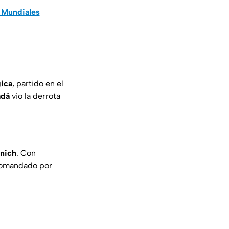
s Mundiales
ica
, partido en el
adá
vio la derrota
nich
. Con
 comandado por