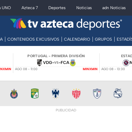
a UNO
Azteca 7
Deportes
Noticias
adn Noticias
CA
CONTENIDOS EXCUSIVOS
CALENDARIO
GRUPOS
ESTADÍ
PORTUGAL - PRIMERA DIVISIÓN
ESTAD
VDG
-
-
FCA
VS
INXMIN
AGO 08 - 11:00
MINXMIN
AGO 08 - 13:30
PUBLICIDAD