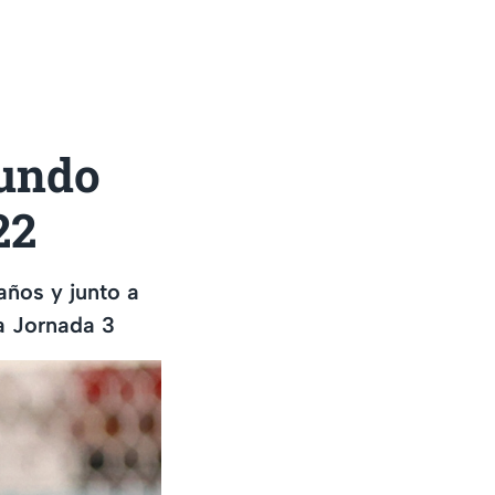
gundo
22
años y junto a
la Jornada 3