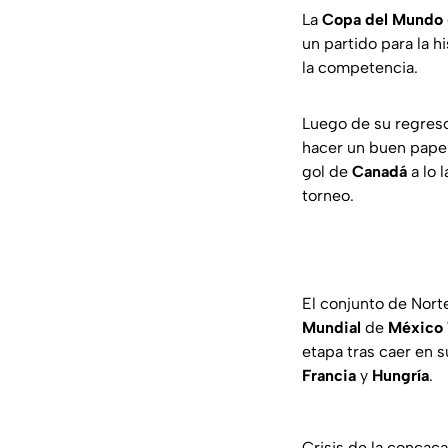
La
Copa del Mundo
un partido para la hi
la competencia.
Luego de su regreso
hacer un buen papel
gol de
Canadá
a lo 
torneo.
El conjunto de Nort
Mundial
de
México 
etapa tras caer en 
Francia
y
Hungría
.
Crisis de la concaca