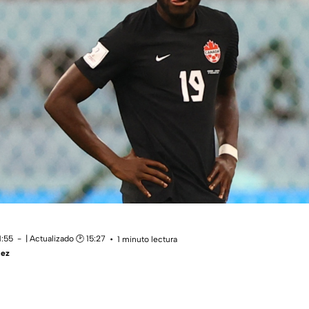
1:55
| Actualizado 🕑 15:27
1 minuto lectura
uez