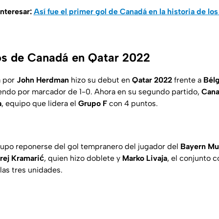
nteresar:
Así fue el primer gol de Canadá en la historia de lo
os de Canadá en Qatar 2022
a por
John Herdman
hizo su debut en
Qatar 2022
frente a
Bélg
endo por marcador de 1-0. Ahora en su segundo partido,
Can
a
, equipo que lidera el
Grupo F
con 4 puntos.
supo reponerse del gol tempranero del jugador del
Bayern Mu
rej Kramarić
, quien hizo doblete y
Marko Livaja
, el conjunto
las tres unidades.