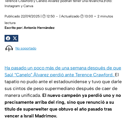
Terence Crawford y Canelo Álvarez podrían tener una revancha.|Foto:
Instagram y Canva
Publicado 22/09/2025 | 🕑 12:50
| Actualizado 🕑 13:00
2 minutos
lectura
Escrito por:
Antonio Hernández
No soportado
Ha pasado un poco más de una semana después de que
Saúl “Canelo” Álvarez perdió ante Terence Crawford.
El
tapatío no pudo ante el estadounidense y tuvo que darle
sus cintos de peso supermediano después de caer de
manera unificada.
El nuevo campeón ya perdió uno y no
precisamente arriba del ring, sino que renunció a su
título de superwelter que obtuvo el año pasado tras
vencer a Israil Madrimov.