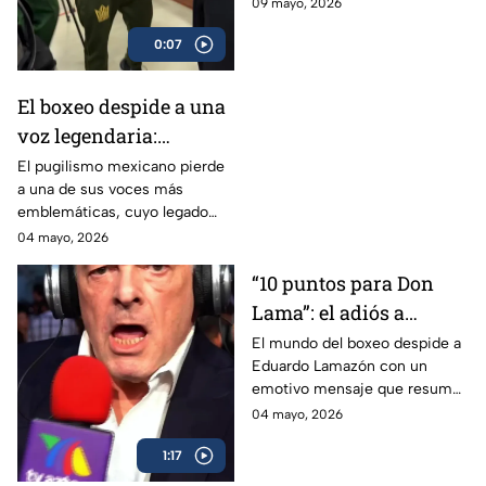
Arce
09 mayo, 2026
0:07
El boxeo despide a una
voz legendaria:
Eduardo Lamazón
El pugilismo mexicano pierde
a una de sus voces más
emblemáticas, cuyo legado
marcó a generaciones.
04 mayo, 2026
“10 puntos para Don
Lama”: el adiós a
Eduardo Lamazón
El mundo del boxeo despide a
Eduardo Lamazón con un
emotivo mensaje que resume
su legado imborrable.
04 mayo, 2026
1:17