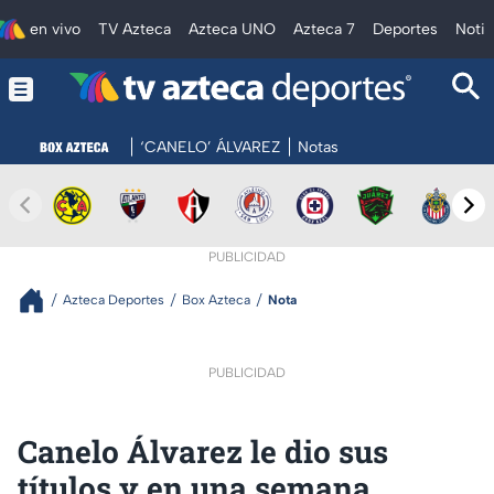
en vivo
TV Azteca
Azteca UNO
Azteca 7
Deportes
Notic
‘CANELO’ ÁLVAREZ
Notas
PUBLICIDAD
Azteca Deportes
Box Azteca
Nota
PUBLICIDAD
Canelo Álvarez le dio sus
títulos y en una semana