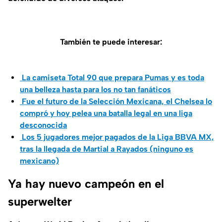
También te puede interesar:
La camiseta Total 90 que prepara Pumas y es toda
una belleza hasta para los no tan fanáticos
Fue el futuro de la Selección Mexicana, el Chelsea lo
compró y hoy pelea una batalla legal en una liga
desconocida
Los 5 jugadores mejor pagados de la Liga BBVA MX,
tras la llegada de Martial a Rayados (ninguno es
mexicano)
Ya hay nuevo campeón en el
superwelter