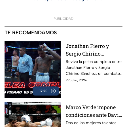
PUBLICIDAD
TE RECOMENDAMOS
Jonathan Fierro y
Sergio Chirino
protagonizan una
Revive la pelea completa entre
Jonathan Fierro y Sergio
guerra sobre el ring
Chirino Sánchez, un combate
lleno de intensidad,
27 julio, 2026
intercambio de golpes y
17:20
emociones de principio a fin.
Marco Verde impone
condiciones ante David
Camacho en una
Dos de los mejores talentos