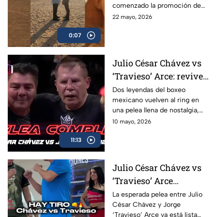
comenzado la promoción de
su combate ante el francés
22 mayo, 2026
Christian Mbilli que sucederá
0:07
en el mes de septiembre.
Julio César Chávez vs
‘Travieso’ Arce: revive
la pelea completa en
Dos leyendas del boxeo
mexicano vuelven al ring en
Box Azteca
una pelea llena de nostalgia,
emoción y grandes momentos
10 mayo, 2026
para los aficionados.
11:13
Julio César Chávez vs
‘Travieso’ Arce
cumplen con la
La esperada pelea entre Julio
César Chávez y Jorge
báscula; habrá pelea en
‘Travieso’ Arce ya está lista