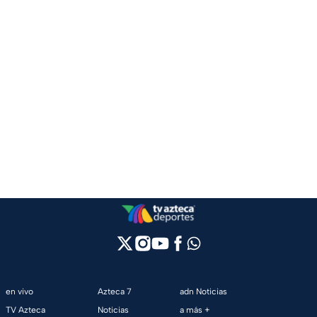
en vivo
Azteca 7
adn Noticias
TV Azteca
Noticias
a más +