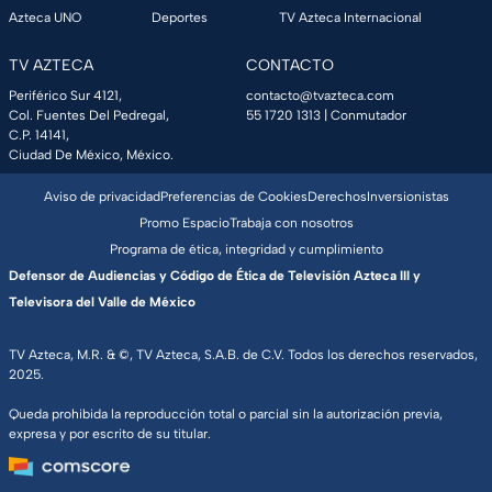
Azteca UNO
Deportes
TV Azteca Internacional
TV AZTECA
CONTACTO
Periférico Sur 4121,
contacto@tvazteca.com
Col. Fuentes Del Pedregal,
55 1720 1313
| Conmutador
C.P. 14141,
Ciudad De México, México.
Aviso de privacidad
Preferencias de Cookies
Derechos
Inversionistas
Promo Espacio
Trabaja con nosotros
Programa de ética, integridad y cumplimiento
Defensor de Audiencias y Código de Ética de Televisión Azteca III y
Televisora del Valle de México
TV Azteca, M.R. & ©, TV Azteca, S.A.B. de C.V. Todos los derechos reservados,
2025.
Queda prohibida la reproducción total o parcial sin la autorización previa,
expresa y por escrito de su titular.