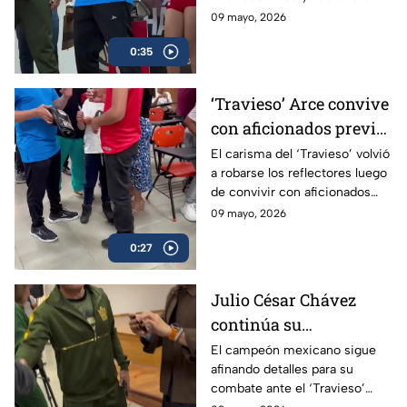
Box Azteca
luego de que ambos superaran
09 mayo, 2026
sin problemas la báscula.
0:35
‘Travieso’ Arce convive
con aficionados previo
a su esperado combate
El carisma del ‘Travieso’ volvió
a robarse los reflectores luego
de convivir con aficionados
antes de subir al ring.
09 mayo, 2026
0:27
Julio César Chávez
continúa su
preparación para
El campeón mexicano sigue
afinando detalles para su
enfrentar al ‘Travieso’
combate ante el ‘Travieso’
Arce