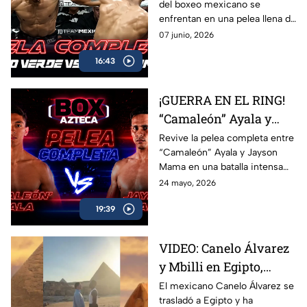
del boxeo mexicano se
intensa batalla de Box
enfrentan en una pelea llena de
Azteca
acción, potencia y grandes
07 junio, 2026
intercambios. Revive el
16:43
combate completo entre
Marco Verde y David Camacho
en una función imperdible de
¡GUERRA EN EL RING!
Box Azteca.
“Camaleón” Ayala y
Jayson Mama se
Revive la pelea completa entre
“Camaleón” Ayala y Jayson
dieron con todo
Mama en una batalla intensa
llena de golpes, emoción y
24 mayo, 2026
momentos espectaculares
19:39
arriba del ring.
VIDEO: Canelo Álvarez
y Mbilli en Egipto,
tienen primer cara a
El mexicano Canelo Álvarez se
trasladó a Egipto y ha
cara