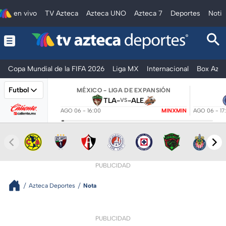
en vivo
TV Azteca
Azteca UNO
Azteca 7
Deportes
Notic
Copa Mundial de la FIFA 2026
Liga MX
Internacional
Box Azte
Futbol
MÉXICO - LIGA DE EXPANSIÓN
TLA
-
-
ALE
VS
AGO 06 - 16:00
MINXMIN
AGO 06 - 17
PUBLICIDAD
Azteca Deportes
Nota
PUBLICIDAD