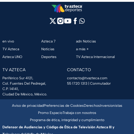
en vivo
Azteca 7
adn Noticias
TV Azteca
Noticias
a más +
Azteca UNO
Deportes
TV Azteca Internacional
TV AZTECA
CONTACTO
Periférico Sur 4121,
contacto@tvazteca.com
Col. Fuentes Del Pedregal,
55 1720 1313
| Conmutador
C.P. 14141,
Ciudad De México, México.
Aviso de privacidad
Preferencias de Cookies
Derechos
Inversionistas
Promo Espacio
Trabaja con nosotros
Programa de ética, integridad y cumplimiento
Defensor de Audiencias y Código de Ética de Televisión Azteca III y