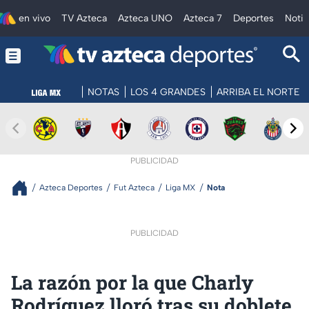
en vivo
TV Azteca
Azteca UNO
Azteca 7
Deportes
Notic
NOTAS
LOS 4 GRANDES
ARRIBA EL NORTE
PUBLICIDAD
Azteca Deportes
Fut Azteca
Liga MX
Nota
PUBLICIDAD
La razón por la que Charly
Rodríguez lloró tras su doblete