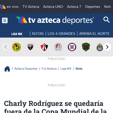
en vivo
TV Azteca
Azteca UNO
Azteca 7
Deportes
Notic
NOTAS
LOS 4 GRANDES
ARRIBA EL NORTE
PUBLICIDAD
Azteca Deportes
Fut Azteca
Liga MX
Nota
PUBLICIDAD
Charly Rodríguez se quedaría
fuera de la Copa Mundial de la