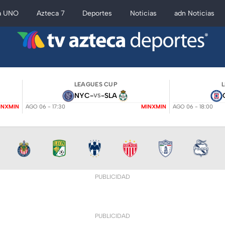
a UNO
Azteca 7
Deportes
Noticias
adn Noticias
LEAGUES CUP
NYC
-
-
SLA
VS
INXMIN
AGO 06 - 17:30
MINXMIN
AGO 06 - 18:00
PUBLICIDAD
PUBLICIDAD