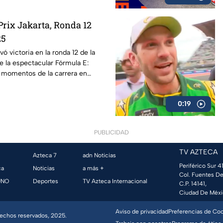
ix Jakarta, Ronda 12
25
ó victoria en la ronda 12 de la
 la espectacular Fórmula E:
s momentos de la carrera en
0:19
PUBLICIDAD
TV AZTECA
Azteca 7
adn Noticias
Periférico Sur 41
ca
Noticias
a más +
Col. Fuentes De
UNO
Deportes
TV Azteca Internacional
C.P. 14141,
Ciudad De Méxi
Aviso de privacidad
Preferencias de Co
erechos reservados, 2025.