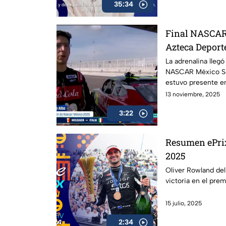
35:34
Final NASCAR 
Azteca Deporte
campeones
La adrenalina llegó
NASCAR México Se
estuvo presente en 
detalles, entrevis
13 noviembre, 2025
inolvidables en est
3:22
automovilismo nac
Resumen ePrix 
2025
Oliver Rowland del
victoria en el prem
15 julio, 2025
2:34