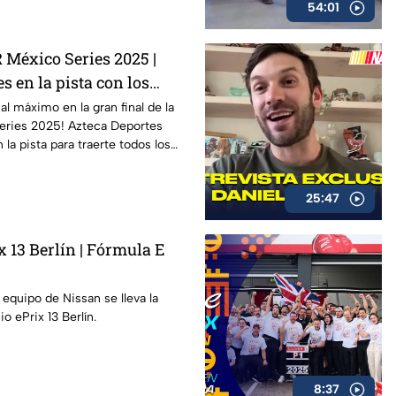
54:01
México Series 2025 |
s en la pista con los
 al máximo en la gran final de la
ries 2025! Azteca Deportes
la pista para traerte todos los
tas exclusivas y momentos
a FInal histórica del
25:47
ional.
13 Berlín | Fórmula E
 equipo de Nissan se lleva la
io ePrix 13 Berlín.
8:37