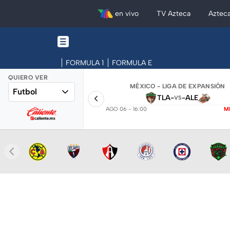
en vivo
TV Azteca
Aztec
FORMULA 1
FORMULA E
QUIERO VER
MÉXICO - LIGA DE EXPANSIÓN
Futbol
TLA
-
-
ALE
VS
AGO 06 - 16:00
M