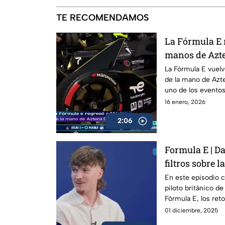
TE RECOMENDAMOS
La Fórmula E 
manos de Azte
La Fórmula E vuelv
de la mano de Azte
uno de los evento
automovilismo mun
16 enero, 2026
2:06
Formula E | D
filtros sobre 
En este episodio 
piloto británico de
Fórmula E, los ret
a la temporada 12 
01 diciembre, 2025
campeonato.