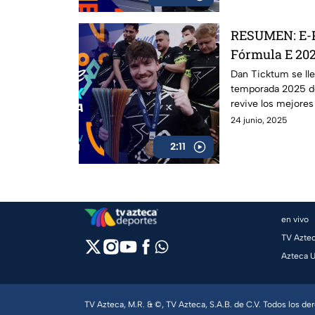
RESUMEN: E-Pr
Fórmula E 20
Dan Ticktum se llev
temporada 2025 de
revive los mejore
Jakarta
24 junio, 2025
2:11
en vivo
TV Azte
Azteca 
TV Azteca, M.R. & ©, TV Azteca, S.A.B. de C.V. Todos los d