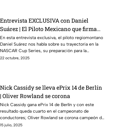
futuro del automovilismo eléctrico.
Entrevista EXCLUSIVA con Daniel
Suárez | El Piloto Mexicano que firma
con Spire Motorsports
En esta entrevista exclusiva, el piloto regiomontano
Daniel Suárez nos habla sobre su trayectoria en la
NASCAR Cup Series, su preparación para la
temporada 2026 con Spire Motorsports, y lo que
22 octubre, 2025
significa representar a México en la máxima
categoría del automovilismo estadounidense.
Nick Cassidy se lleva ePrix 14 de Berlín
| Oliver Rowland se corona
Nick Cassidy gana ePrix 14 de Berlín y con este
resultado queda cuarto en el campeonato de
conductores; Oliver Rowland se corona campeón de
la Fórmula E en Berlín. Oliver Rowland del equipo de
15 julio, 2025
Nissan se lleva la victoria en el premio de Berlín.