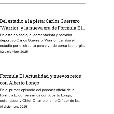
Del estadio a la pista: Carlos Guerrero
'Warrior' y la nueva era de Fórmula E |
Podcast de Fórmula E
En este episodio, el comentarista y narrador
deportivo Carlos Guerrero ‘Warrior’ cambia el
estadio por el circuito para vivir de cerca la energía
de la Fórmula E.
02 diciembre, 2025
Formula E | Actualidad y nuevos retos
con Alberto Longo
En el primer episodio del podcast oficial de la
Fórmula E, conversamos con Alberto Longo,
cofundador y Chief Championship Officer de la
categoría, sobre la evolución del campeonato, los
01 diciembre, 2025
desafíos de la temporada 12 y lo que viene para el