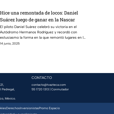
Hice una remontada de locos: Daniel
Suárez luego de ganar en la Nascar
El piloto Daniel Suárez celebró su victoria en el
Autódromo Hermanos Rodríguez y recordó con
estusiasmo la forma en la que remontó lugares en la
pista del Autódromo Hermanos Rodríguez.
14 junio, 2025
CONTACTO
21,
contacto@tvazteca.com
l Pedregal,
55 1720 1313
| Conmutador
co, México.
okies
Derechos
Inversionistas
Promo Espacio