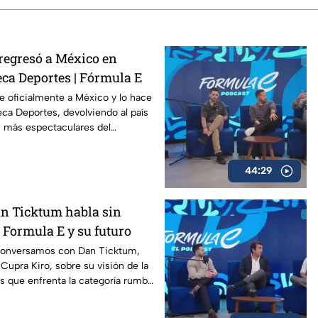
regresó a México en
ca Deportes | Fórmula E
e oficialmente a México y lo hace
ca Deportes, devolviendo al país
s más espectaculares del
dial.
44:29
an Ticktum habla sin
la Formula E y su futuro
conversamos con Dan Ticktum,
 Cupra Kiro, sobre su visión de la
os que enfrenta la categoría rumbo
y su propia evolución dentro del