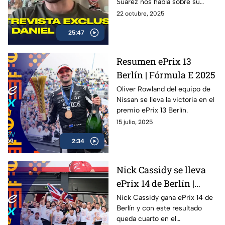
Suárez nos habla sobre su
Motorsports
trayectoria en la NASCAR Cup
22 octubre, 2025
Series, su preparación para la
25:47
temporada 2026 con Spire
Motorsports, y lo que significa
representar a México en la
Resumen ePrix 13
máxima categoría del
Berlín | Fórmula E 2025
automovilismo
estadounidense.
Oliver Rowland del equipo de
Nissan se lleva la victoria en el
premio ePrix 13 Berlín.
15 julio, 2025
2:34
Nick Cassidy se lleva
ePrix 14 de Berlín |
Oliver Rowland se
Nick Cassidy gana ePrix 14 de
Berlín y con este resultado
corona
queda cuarto en el