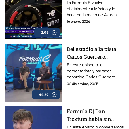
Azteca Deportes |
La Fórmula E vuelve
oficialmente a México y lo
Fórmula E
hace de la mano de Azteca
Deportes, devolviendo al país
16 enero, 2026
uno de los eventos más
2:06
espectaculares del
automovilismo mundial.
Del estadio a la pista:
Carlos Guerrero
'Warrior' y la nueva era
En este episodio, el
comentarista y narrador
de Fórmula E | Podcast
deportivo Carlos Guerrero
de Fórmula E
‘Warrior’ cambia el estadio por
02 diciembre, 2025
el circuito para vivir de cerca
44:29
la energía de la Fórmula E.
Formula E | Dan
Ticktum habla sin
filtros sobre la Formula
En este episodio conversamos