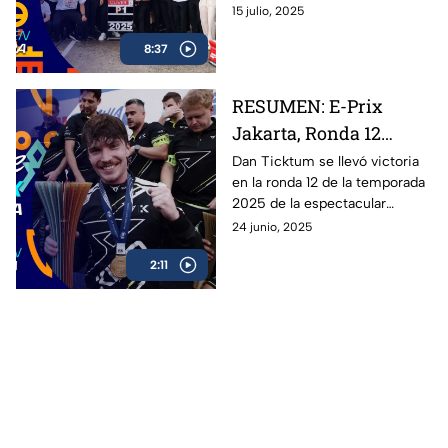
campeonato de conductores;
15 julio, 2025
Oliver Rowland se corona
8:37
campeón de la Fórmula E en
Berlín. Oliver Rowland del
equipo de Nissan se lleva la
RESUMEN: E-Prix
victoria en el premio de Berlín.
Jakarta, Ronda 12
Fórmula E 2025
Dan Ticktum se llevó victoria
en la ronda 12 de la temporada
2025 de la espectacular
Fórmula E: revive los mejores
24 junio, 2025
momentos de la carrera en
2:11
Jakarta