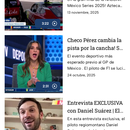
los campeones
México Series 2025! Azteca
Deportes estuvo presente en
13 noviembre, 2025
la pista para traerte todos los
3:22
detalles, entrevistas exclusivas
y momentos inolvidables en
esta FInal histórica del
Checo Pérez cambia la
automovilismo nacional.
pista por la cancha! Se
celebró la 10ª edición
El evento deportivo más
esperado previo al GP de
de “De la Pista a la
México . El piloto de F1 se lució
Cancha”
con Hack trick.
24 octubre, 2025
2:31
Entrevista EXCLUSIVA
con Daniel Suárez | El
Piloto Mexicano que
En esta entrevista exclusiva, el
piloto regiomontano Daniel
firma con Spire