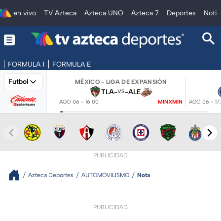
en vivo
TV Azteca
Azteca UNO
Azteca 7
Deportes
Notic
FORMULA 1
FORMULA E
Futbol
MÉXICO - LIGA DE EXPANSIÓN
TLA
-
-
ALE
VS
AGO 06 - 16:00
MINXMIN
AGO 06 - 17
PUBLICIDAD
Azteca Deportes
AUTOMOVILISMO
Nota
PUBLICIDAD