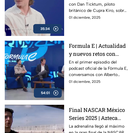
con Dan Ticktum, piloto
E y su futuro
británico de Cupra Kiro, sobre
su visión de la Fórmula E, los
01 diciembre, 2025
retos que enfrenta la categoría
35:34
rumbo a la temporada 12 y su
propia evolución dentro del
campeonato.
Formula E | Actualidad
y nuevos retos con
Alberto Longo
En el primer episodio del
podcast oficial de la Fórmula E,
conversamos con Alberto
Longo, cofundador y Chief
01 diciembre, 2025
Championship Officer de la
54:01
categoría, sobre la evolución
del campeonato, los desafíos
de la temporada 12 y lo que
Final NASCAR México
viene para el futuro del
Series 2025 | Azteca
automovilismo eléctrico.
Deportes en la pista con
La adrenalina llegó al máximo
en la gran final de la NASCAR