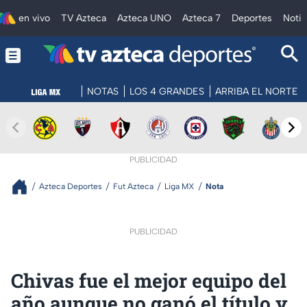
en vivo
TV Azteca
Azteca UNO
Azteca 7
Deportes
Notic
NOTAS
LOS 4 GRANDES
ARRIBA EL NORTE
PUBLICIDAD
Azteca Deportes
Fut Azteca
Liga MX
Nota
PUBLICIDAD
Chivas fue el mejor equipo del
año aunque no ganó el título y