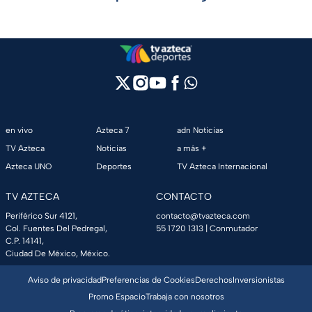
en vivo
Azteca 7
adn Noticias
TV Azteca
Noticias
a más +
Azteca UNO
Deportes
TV Azteca Internacional
TV AZTECA
CONTACTO
Periférico Sur 4121,
contacto@tvazteca.com
Col. Fuentes Del Pedregal,
55 1720 1313
| Conmutador
C.P. 14141,
Ciudad De México, México.
Aviso de privacidad
Preferencias de Cookies
Derechos
Inversionistas
Promo Espacio
Trabaja con nosotros