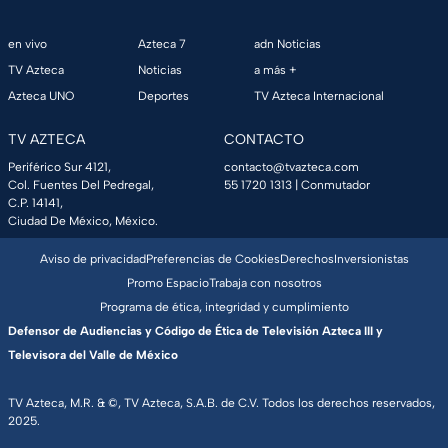
en vivo
Azteca 7
adn Noticias
TV Azteca
Noticias
a más +
Azteca UNO
Deportes
TV Azteca Internacional
TV AZTECA
CONTACTO
Periférico Sur 4121,
contacto@tvazteca.com
Col. Fuentes Del Pedregal,
55 1720 1313
| Conmutador
C.P. 14141,
Ciudad De México, México.
Aviso de privacidad
Preferencias de Cookies
Derechos
Inversionistas
Promo Espacio
Trabaja con nosotros
Programa de ética, integridad y cumplimiento
Defensor de Audiencias y Código de Ética de Televisión Azteca III y
Televisora del Valle de México
TV Azteca, M.R. & ©, TV Azteca, S.A.B. de C.V. Todos los derechos reservados,
2025.