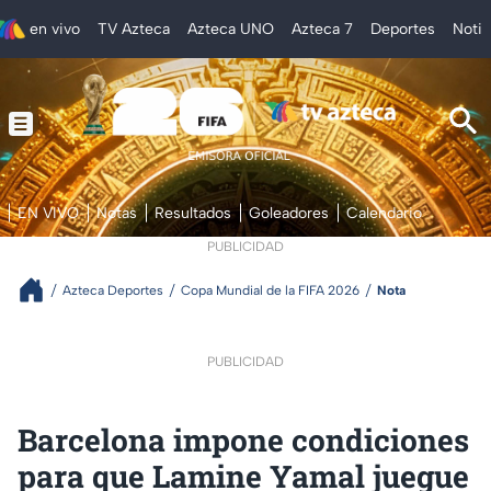
en vivo
TV Azteca
Azteca UNO
Azteca 7
Deportes
Notic
EN VIVO
Notas
Resultados
Goleadores
Calendario
PUBLICIDAD
Azteca Deportes
Copa Mundial de la FIFA 2026
Nota
PUBLICIDAD
Barcelona impone condiciones
para que Lamine Yamal juegue