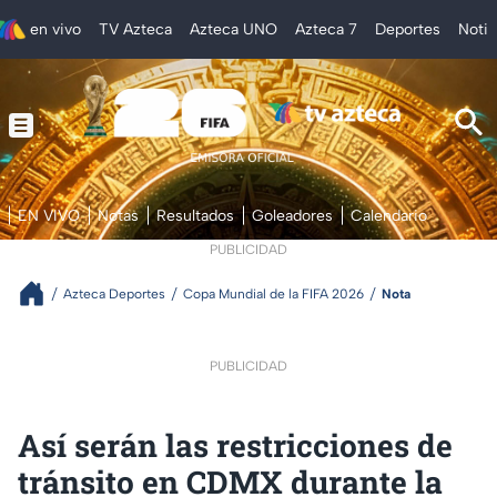
en vivo
TV Azteca
Azteca UNO
Azteca 7
Deportes
Notic
EN VIVO
Notas
Resultados
Goleadores
Calendario
PUBLICIDAD
Azteca Deportes
Copa Mundial de la FIFA 2026
Nota
PUBLICIDAD
Así serán las restricciones de
tránsito en CDMX durante la