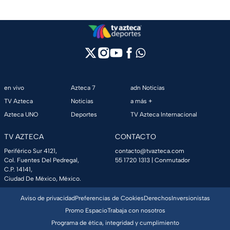
en vivo
Azteca 7
adn Noticias
TV Azteca
Noticias
a más +
Azteca UNO
Deportes
TV Azteca Internacional
TV AZTECA
CONTACTO
Periférico Sur 4121,
contacto@tvazteca.com
Col. Fuentes Del Pedregal,
55 1720 1313
| Conmutador
C.P. 14141,
Ciudad De México, México.
Aviso de privacidad
Preferencias de Cookies
Derechos
Inversionistas
Promo Espacio
Trabaja con nosotros
Programa de ética, integridad y cumplimiento