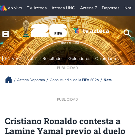
en vivo
TV Azteca
Azteca UNO
Azteca 7
Deportes
Notic
EN VIVO
Notas
Resultados
Goleadores
Calendario
PUBLICIDAD
Azteca Deportes
Copa Mundial de la FIFA 2026
Nota
PUBLICIDAD
Cristiano Ronaldo contesta a
Lamine Yamal previo al duelo